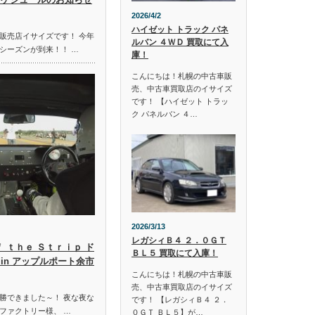
2026/4/2
ハイゼット トラック パネ
販売店イサイズです！ 今年
ルバン ４ＷＤ 買取にて入
シーズンが到来！！ …
庫！
こんにちは！札幌の中古車販
売、中古車買取店のイサイズ
です！ 【ハイゼット トラッ
ク パネルバン ４…
2026/3/13
レガシィＢ４ ２．０ＧＴ
ｆ ｔｈｅ Ｓｔｒｉｐ ド
ＢＬ５ 買取にて入庫！
in アップルポート余市
こんにちは！札幌の中古車販
売、中古車買取店のイサイズ
勝できました～！ 夜な夜な
です！ 【レガシィＢ４ ２．
ファクトリー様、 …
０ＧＴ ＢＬ５】が…