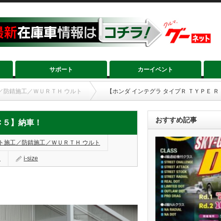
サポート
カーイベント
／防錆施工／ＷＵＲＴＨ ウルト
【ホンダ インテグラ タイプＲ ＴＹＰＥ Ｒ
おすすめ記事
ＤＣ５】納車！
ト施工／防錆施工／ＷＵＲＴＨ ウルト
く
i-size