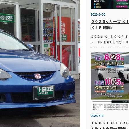
2026-5-30
２０２６シリーズ ＫＩ
ＲＩＰ 開催♪
２０２６ ＫＩＮＧ ＯＦ 
ュールのお知らせです！ 
2026-5-9
ＴＲＵＳＴ ＣＩＲＣＵ
トラスト走行会 開催