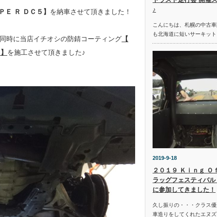
♪
ＰＥ Ｒ ＤＣ５】
を納車させて頂きました！
こんにちは、札幌の中古車
も北海道に短いサーキット
同時に当店イチオシの防錆コーティング
【
 】
を施工させて頂きました♪
2019-9-18
２０１９ Ｋｉｎｇ Ｏ
ラッグフェスティバル 
に参加してきました！
久し振りの・・・クラス優
車造りをしてくれたエヌズ