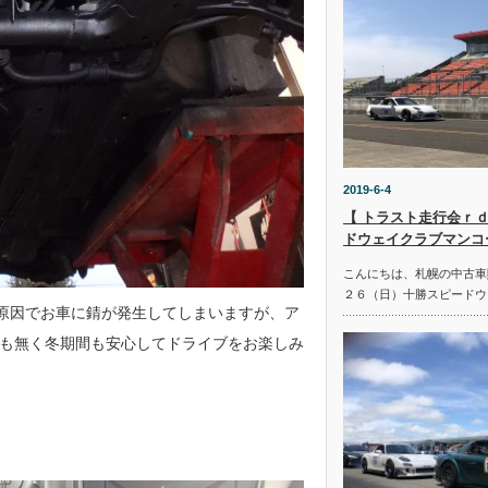
2019-6-4
【 トラスト走行会ｒｄ
ドウェイクラブマンコ
こんにちは、札幌の中古車
２６（日）十勝スピードウ
が原因でお車に錆が発生してしまいますが、ア
も無く冬期間も安心してドライブをお楽しみ