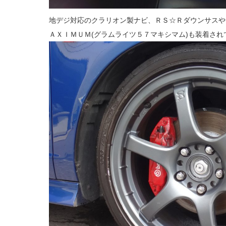
地デジ対応のクラリオン製ナビ、ＲＳ☆Ｒダウンサスや
ＡＸＩＭＵＭ(グラムライツ５７マキシマム)も装着され