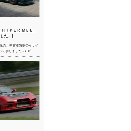
 ＨＩＰＥＲ ＭＥＥＴ
した♪ 】
販売、中古車買取のイサイ
って参りました～♪ ゼ…