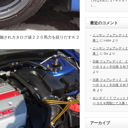
て行なわれた【ＴＲＵＳＴ
ｉ…
最近のコメント
ニッサン フェアレディＺ
施されカタログ値２２０馬力を絞りだすＫ２
車！
に
i-size
より
ニッサン フェアレディＺ
車！
に
Go
より
日産 フェアレディＺ Ｚ
ーボ ＶｅｒＲ仕様 ５Ｍ
より
日産 フェアレディＺ Ｚ
ーボ ＶｅｒＲ仕様 ５Ｍ
央
より
ホンダ ＦＩＴ フィット
ー ＧＥ８買取にて入庫！
アーカイブ