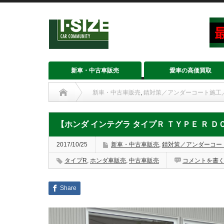
新車・中古車販売
愛車の高価買取
新車・中古車販売
,
錆対策／アンダーコート施工
【ホンダ インテグラ タイプＲ ＴＹＰＥ Ｒ 
2017/10/25
新車・中古車販売
,
錆対策／アンダーコー
タイプR
,
ホンダ車販売
,
中古車販売
コメントを書
Share