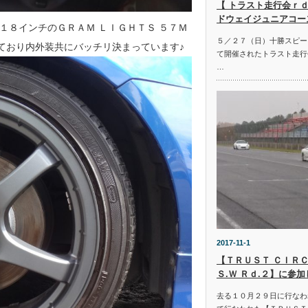
【 トラスト走行会ｒｄ
ドウェイジュニアコー
１８インチのＧＲＡＭ ＬＩＧＨＴＳ ５７Ｍ
５／２７（日）十勝スピー
ており内外装共にバッチリ決まっています♪
て開催されたトラスト走行
…
2017-11-1
【ＴＲＵＳＴ ＣＩＲＣ
Ｓ.Ｗ Ｒｄ.２】に参
去る１０月２９日に行なわ