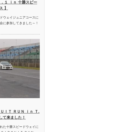
．１ ｉｎ 十勝スピー
ス 】
ドウェイジュニアコースに
会に参加してきました～！
ＵＩＴ ＲＵＮ ｉｎ Ｔ.
加して来ました！
れた十勝スピードウェイに