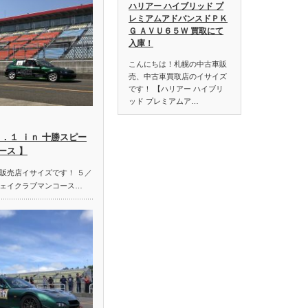
ハリアー ハイブリッド プ
レミアムアドバンスドＰＫ
Ｇ ＡＶＵ６５Ｗ 買取にて
入庫！
こんにちは！札幌の中古車販
売、中古車買取店のイサイズ
です！ 【ハリアー ハイブリ
ッド プレミアムア…
．１ ｉｎ 十勝スピー
ース 】
販売店イサイズです！ ５／
ェイクラブマンコース…