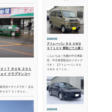
2026/3/5
アトレーバン ＲＳ ４ＷＤ
Ｓ７１０Ｖ 買取にて入庫！
こんにちは！札幌の中古車販
売、中古車買取店のイサイズ
です！ 【アトレーバン ＲＳ
ＵＩＴ ＲＵＮ ２０１
４ＷＤ Ｓ７１０…
ウェイ クラブマンコー
販売店イサイズです！ 去る
ＲＵＳＴ ＣＩＲＣＵ…
2026/2/5