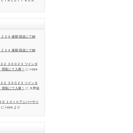
 ＣＩＲＣＵＩＴ ＲＵＮ
 Ｚ３４ 後期 陸送にて納
 Ｚ３４ 後期 陸送にて納
３２ ３００ＺＸ ツインタ
Ｔ 買取にて入庫！
に
i-size
３２ ３００ＺＸ ツインタ
Ｔ 買取にて入庫！
に
久野益
 ＲＳ １０ｔｈアニバーサリ
に
i-size
より