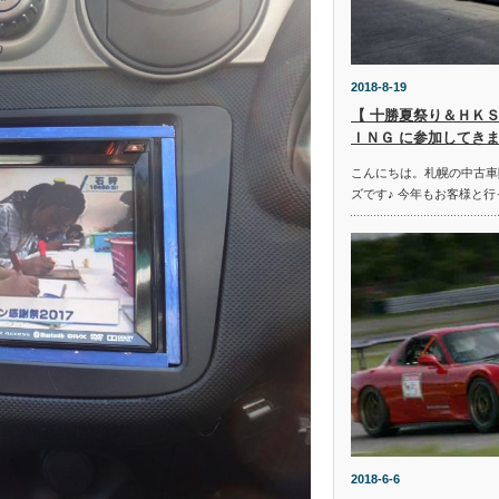
2018-8-19
【 十勝夏祭り＆ＨＫＳ
ＩＮＧ に参加してきま
こんにちは。札幌の中古車
ズです♪ 今年もお客様と行
2018-6-6