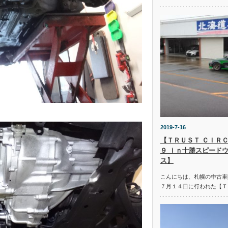
2019-7-16
【ＴＲＵＳＴ ＣＩＲＣ
９ ｉｎ十勝スピード
ス】
こんにちは、札幌の中古車
７月１４日に行われた【Ｔ