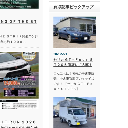
買取記事ピックアップ
ＮＧ ＯＦ ＴＨＥ ＳＴ
ＴＨＥ ＳＴＲＩＰ開催スケジ
昨年も約１０００…
2026/5/21
セリカ ＧＴ－Ｆｏｕｒ Ｓ
Ｔ２０５ 買取にて入庫！
こんにちは！札幌の中古車販
売、中古車買取店のイサイズ
です！ 【セリカ ＧＴ－Ｆｏ
ｕｒ ＳＴ２０５】…
ＩＴ ＲＵＮ ２０２６
スケジュールのお知らせ