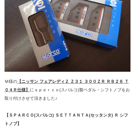
Ｍ様の
【ニッサン フェアレディＺ Ｚ３１ ３００ＺＲ ＲＢ２６ Ｔ
０４Ｒ仕様】
にｓｐｅｒｃｏ(スパルコ)製ペダル・シフトノブをお
取り付けさせて頂きました♪
【ＳＰＡＲＣＯ(スパルコ) ＳＥＴＴＡＮＴＡ(セッタンタ) Ｒ シフ
トノブ】