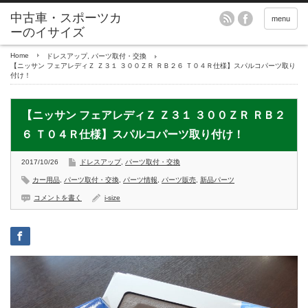
menu
Home
ドレスアップ
,
パーツ取付・交換
【ニッサン フェアレディＺ Ｚ３１ ３００ＺＲ ＲＢ２６ Ｔ０４Ｒ仕様】スパルコパーツ取り
付け！
【ニッサン フェアレディＺ Ｚ３１ ３００ＺＲ ＲＢ２
６ Ｔ０４Ｒ仕様】スパルコパーツ取り付け！
2017/10/26
ドレスアップ
,
パーツ取付・交換
カー用品
,
パーツ取付・交換
,
パーツ情報
,
パーツ販売
,
新品パーツ
コメントを書く
i-size