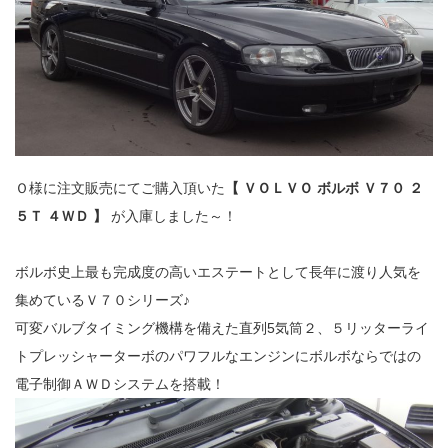
Ｏ様に注文販売にてご購入頂いた
【 ＶＯＬＶＯ ボルボ Ｖ７０ ２
５Ｔ ４ＷＤ 】
が入庫しました～！
ボルボ史上最も完成度の高いエステートとして長年に渡り人気を
集めているＶ７０シリーズ♪
可変バルブタイミング機構を備えた直列5気筒２、５リッターライ
トプレッシャーターボのパワフルなエンジンにボルボならではの
電子制御ＡＷＤシステムを搭載！