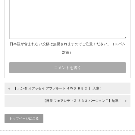
日本語が含まれない投稿は無視されますのでご注意ください。（スパム
対策）
【 ホンダ オデッセイ アブソルート ４ＷＤ ＲＢ２ 】 入庫！
【日産 フェアレディＺ Ｚ３３ バージョンＴ】納車！
トップページに戻る