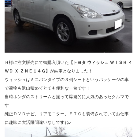
Ｈ様に注文販売にて御購入頂いた
【トヨタ ウィッシュ ＷＩＳＨ ４
ＷＤ Ｘ ＺＮＥ１４Ｇ】
が納車となりました！
ウィッシュはミニバンタイプの３列シートというパッケージの車
で荷物も沢山積めてとても便利な一台です！
当時ホンダのストリームと揃って爆発的に人気のあったクルマで
す！
純正ＤＶＤナビ、リアモニター、ＥＴＣも装備されていてお仕事
に趣味に大活躍間違いなしですね♪