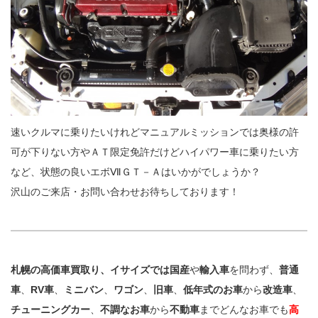
速いクルマに乗りたいけれどマニュアルミッションでは奥様の許
可が下りない方やＡＴ限定免許だけどハイパワー車に乗りたい方
など、状態の良いエボⅦＧＴ－Ａはいかがでしょうか？
沢山のご来店・お問い合わせお待ちしております！
札幌の高価車買取り、イサイズでは国産
や
輸入車
を問わず、
普通
車
、
RV車
、
ミニバン
、
ワゴン
、
旧車
、
低年式のお車
から
改造車
、
チューニングカー
、
不調なお車
から
不動車
までどんなお車でも
高