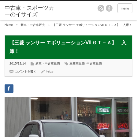
menu
Home
新車・中古車販売
【三菱 ランサー エボリューションⅦ ＧＴ－Ａ】 入庫！
【三菱 ランサー エボリューションⅦ ＧＴ－Ａ】 入
庫！
2015/12/14
新車・中古車販売
三菱車販売
,
中古車販売
コメントを書く
i-size