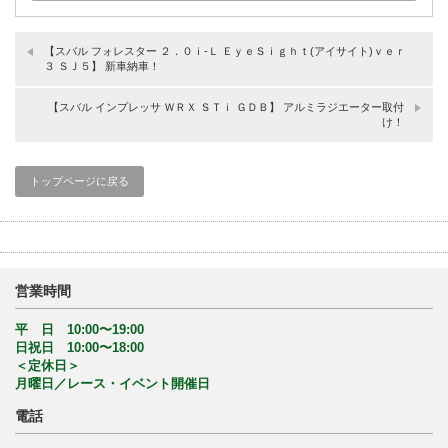
【スバル フォレスター ２．０ｉ‐Ｌ ＥｙｅＳｉｇｈｔ(アイサイト)ｖｅｒ
３ ＳＪ５】 新車納車！
【スバル インプレッサ ＷＲＸ ＳＴｉ ＧＤＢ】 アルミラジエーター取付
け！
トップページに戻る
営業時間
平 日 10:00〜19:00
日祝日 10:00〜18:00
＜定休日＞
月曜日／レース・イベント開催日
電話