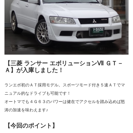
【三菱 ランサー エボリューションⅦ ＧＴ－
Ａ】が入庫しました！
ランエボ初のＡＴ採用モデル。スポーツモード付き５速ＡＴでマ
ニュアル的なドライブも可能です！
オートマでも４Ｇ６３のパワーは健在でアクセルを踏み込めば怒
涛の加速を味わえます♪
【今回のポイント】