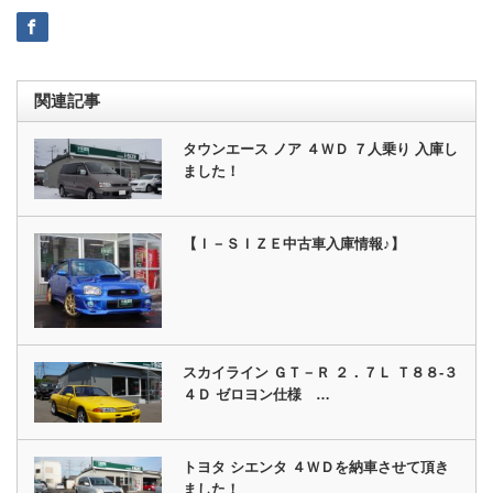
関連記事
タウンエース ノア ４ＷＤ ７人乗り 入庫し
ました！
【Ｉ－ＳＩＺＥ中古車入庫情報♪】
スカイライン ＧＴ－Ｒ ２．７Ｌ Ｔ８８‐３
４Ｄ ゼロヨン仕様 …
トヨタ シエンタ ４ＷＤを納車させて頂き
ました！