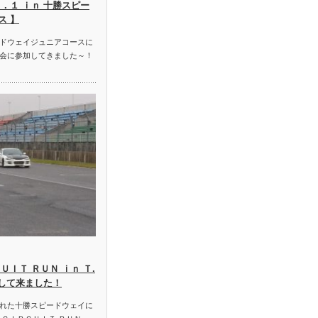
．１ ｉｎ 十勝スピー
ス 】
ドウェイジュニアコースに
会に参加してきました～！
ＵＩＴ ＲＵＮ ｉｎ Ｔ.
加して来ました！
れた十勝スピードウェイに