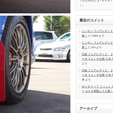
て行なわれた【ＴＲＵＳＴ
ｉ…
最近のコメント
ニッサン フェアレディＺ
車！
に
i-size
より
ニッサン フェアレディＺ
車！
に
Go
より
日産 フェアレディＺ Ｚ
ーボ ＶｅｒＲ仕様 ５Ｍ
より
日産 フェアレディＺ Ｚ
ーボ ＶｅｒＲ仕様 ５Ｍ
央
より
ホンダ ＦＩＴ フィット
ー ＧＥ８買取にて入庫！
アーカイブ