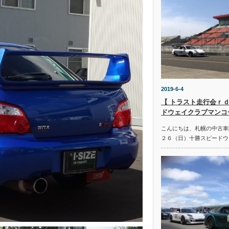
2019-6-4
【 トラスト走行会ｒｄ
ドウェイクラブマンコ
こんにちは、札幌の中古車
２６（日）十勝スピードウ