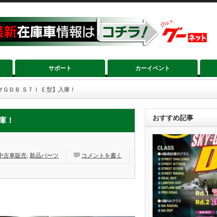
サポート
カーイベント
サＧＤＢ ＳＴＩ Ｅ型】入庫！
おすすめ記事
庫！
中古車販売
,
新品パーツ
コメントを書く