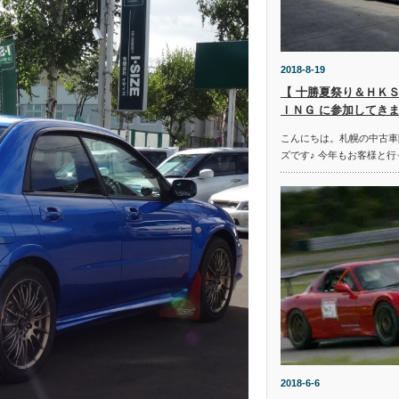
2018-8-19
【 十勝夏祭り＆ＨＫＳ
ＩＮＧ に参加してきま
こんにちは。札幌の中古車
ズです♪ 今年もお客様と行
2018-6-6