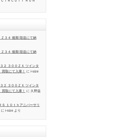
 ＣＩＲＣＵＩＴ ＲＵＮ
 Ｚ３４ 後期 陸送にて納
 Ｚ３４ 後期 陸送にて納
３２ ３００ＺＸ ツインタ
Ｔ 買取にて入庫！
に
i-size
３２ ３００ＺＸ ツインタ
Ｔ 買取にて入庫！
に
久野益
 ＲＳ １０ｔｈアニバーサリ
に
i-size
より