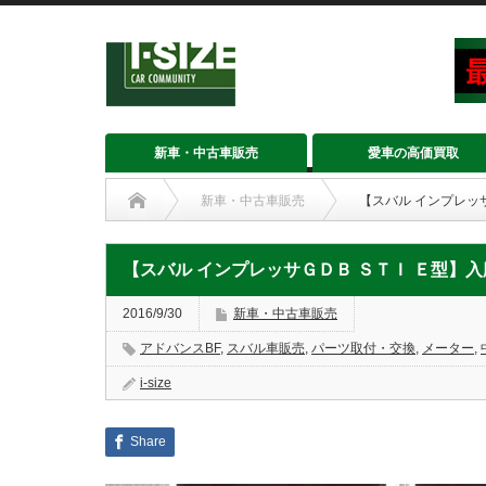
新車・中古車販売
愛車の高価買取
新車・中古車販売
【スバル インプレッ
【スバル インプレッサＧＤＢ ＳＴＩ Ｅ型】入
2016/9/30
新車・中古車販売
アドバンスBF
,
スバル車販売
,
パーツ取付・交換
,
メーター
,
i-size
Share