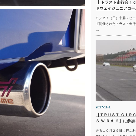
【 トラスト走行会ｒｄ
ドウェイジュニアコー
５／２７（日）十勝スピー
て開催されたトラスト走行
…
2017-11-1
【ＴＲＵＳＴ ＣＩＲＣ
Ｓ.Ｗ Ｒｄ.２】に参
去る１０月２９日に行なわ