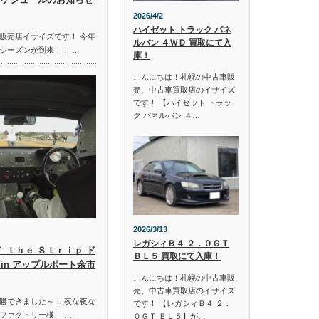
2026/4/2
ハイゼット トラック パネ
販売店イサイズです！ 今年
ルバン ４ＷＤ 買取にて入
シーズンが到来！！ …
庫！
こんにちは！札幌の中古車販
売、中古車買取店のイサイズ
です！ 【ハイゼット トラッ
ク パネルバン ４…
2026/3/13
レガシィＢ４ ２．０ＧＴ
ｆ ｔｈｅ Ｓｔｒｉｐ ド
ＢＬ５ 買取にて入庫！
in アップルポート余市
こんにちは！札幌の中古車販
売、中古車買取店のイサイズ
勝できました～！ 夜な夜な
です！ 【レガシィＢ４ ２．
ファクトリー様、 …
０ＧＴ ＢＬ５】が…