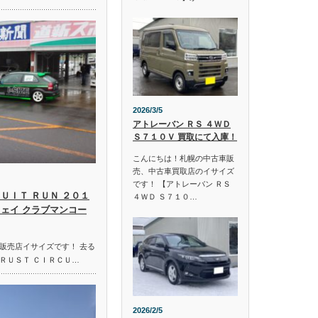
2026/3/5
アトレーバン ＲＳ ４ＷＤ
Ｓ７１０Ｖ 買取にて入庫！
こんにちは！札幌の中古車販
売、中古車買取店のイサイズ
です！ 【アトレーバン ＲＳ
ＵＩＴ ＲＵＮ ２０１
４ＷＤ Ｓ７１０…
ウェイ クラブマンコー
販売店イサイズです！ 去る
ＲＵＳＴ ＣＩＲＣＵ…
2026/2/5