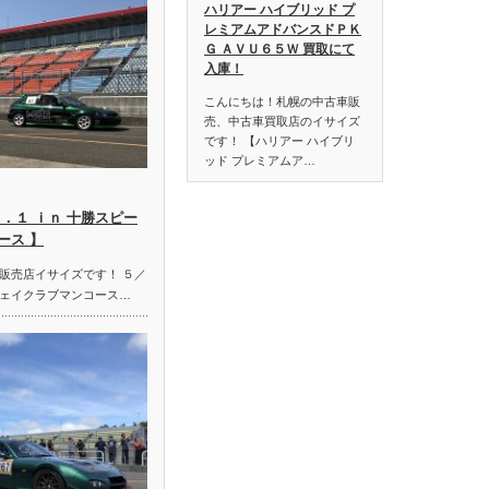
ハリアー ハイブリッド プ
レミアムアドバンスドＰＫ
Ｇ ＡＶＵ６５Ｗ 買取にて
入庫！
こんにちは！札幌の中古車販
売、中古車買取店のイサイズ
です！ 【ハリアー ハイブリ
ッド プレミアムア…
．１ ｉｎ 十勝スピー
ース 】
販売店イサイズです！ ５／
ェイクラブマンコース…