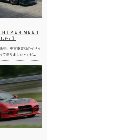
 ＨＩＰＥＲ ＭＥＥＴ
した♪ 】
販売、中古車買取のイサイ
って参りました～♪ ゼ…