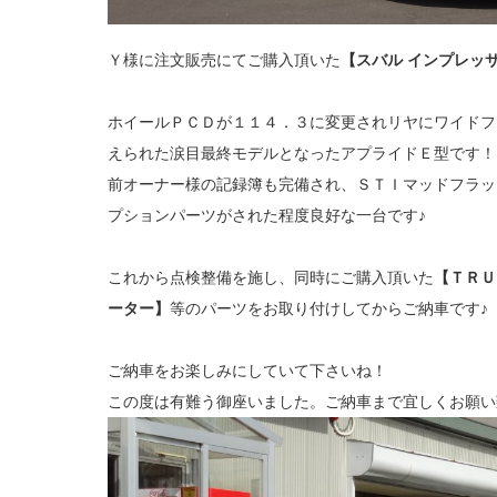
Ｙ様に注文販売にてご購入頂いた
【スバル インプレッサ
ホイールＰＣＤが１１４．３に変更されリヤにワイドフ
えられた涙目最終モデルとなったアプライドＥ型です！
前オーナー様の記録簿も完備され、ＳＴＩマッドフラッ
プションパーツがされた程度良好な一台です♪
これから点検整備を施し、同時にご購入頂いた
【ＴＲＵ
ーター】
等のパーツをお取り付けしてからご納車です♪
ご納車をお楽しみにしていて下さいね！
この度は有難う御座いました。ご納車まで宜しくお願い