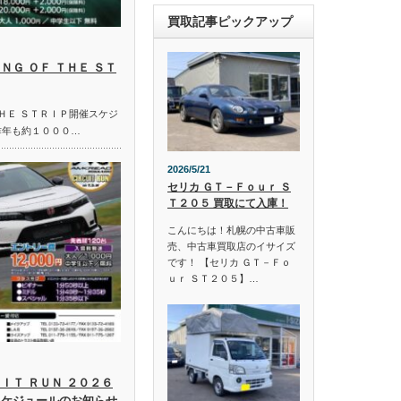
買取記事ピックアップ
ＮＧ ＯＦ ＴＨＥ ＳＴ
ＴＨＥ ＳＴＲＩＰ開催スケジ
昨年も約１０００…
2026/5/21
セリカ ＧＴ－Ｆｏｕｒ Ｓ
Ｔ２０５ 買取にて入庫！
こんにちは！札幌の中古車販
売、中古車買取店のイサイズ
です！ 【セリカ ＧＴ－Ｆｏ
ｕｒ ＳＴ２０５】…
ＩＴ ＲＵＮ ２０２６
スケジュールのお知らせ