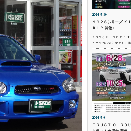
2026-5-30
２０２６シリーズ ＫＩ
ＲＩＰ 開催♪
２０２６ ＫＩＮＧ ＯＦ 
ュールのお知らせです！ 
2026-5-9
ＴＲＵＳＴ ＣＩＲＣＵ
トラスト走行会 開催