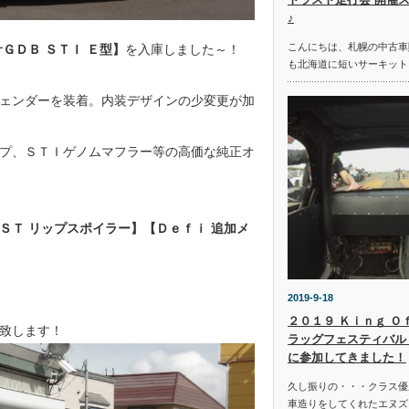
♪
こんにちは、札幌の中古車
ＧＤＢ ＳＴＩ Ｅ型】
を入庫しました～！
も北海道に短いサーキット
ェンダーを装着。内装デザインの少変更が加
プ、ＳＴＩゲノムマフラー等の高価な純正オ
ＳＴ リップスポイラー】【Ｄｅｆｉ 追加メ
2019-9-18
２０１９ Ｋｉｎｇ Ｏ
致します！
ラッグフェスティバル 
に参加してきました！
久し振りの・・・クラス優
車造りをしてくれたエヌズ