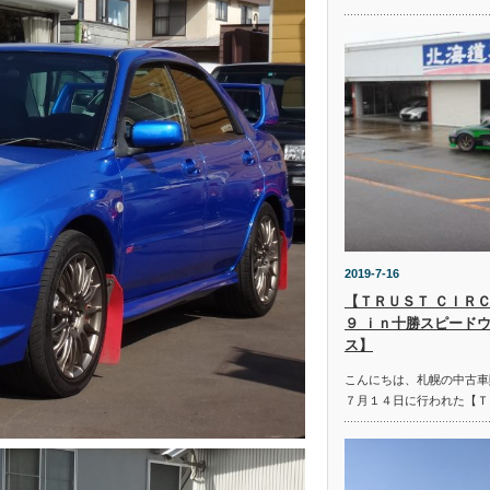
2019-7-16
【ＴＲＵＳＴ ＣＩＲＣ
９ ｉｎ十勝スピード
ス】
こんにちは、札幌の中古車
７月１４日に行われた【Ｔ