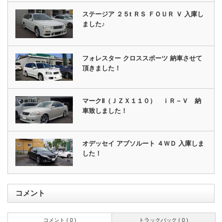
ステージア ２５t ＲＳ ＦＯＵＲ Ｖ 入庫し
ました♪
フォレスター クロススポーツ 納車させて
頂きました！
マークⅡ（ＪＺＸ１１０） ｉＲ－Ｖ 納
車致しました！
オデッセイ アブソルート ４ＷＤ 入庫しま
した！
コメント
コメント ( 0 )
トラックバック ( 0 )