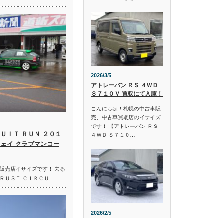
2026/3/5
アトレーバン ＲＳ ４ＷＤ
Ｓ７１０Ｖ 買取にて入庫！
こんにちは！札幌の中古車販
売、中古車買取店のイサイズ
です！ 【アトレーバン ＲＳ
ＵＩＴ ＲＵＮ ２０１
４ＷＤ Ｓ７１０…
ウェイ クラブマンコー
販売店イサイズです！ 去る
ＲＵＳＴ ＣＩＲＣＵ…
2026/2/5