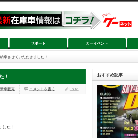
サポート
カーイベント
ト 納車させていただきました！
おすすめ記事
た！
新車販売
コメントを書く
i-size
ました！