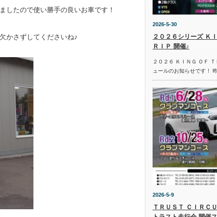
ましたので使い勝手の良いお車です！
2026-5-30
欠かさずしてくださいね♪
２０２６シリーズ ＫＩ
ＲＩＰ 開催♪
２０２６ ＫＩＮＧ ＯＦ 
ュールのお知らせです！ 
2026-5-9
ＴＲＵＳＴ ＣＩＲＣＵ
トラスト走行会 開催