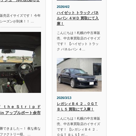
2026/4/2
ハイゼット トラック パネ
販売店イサイズです！ 今年
ルバン ４ＷＤ 買取にて入
シーズンが到来！！ …
庫！
こんにちは！札幌の中古車販
売、中古車買取店のイサイズ
です！ 【ハイゼット トラッ
ク パネルバン ４…
2026/3/13
レガシィＢ４ ２．０ＧＴ
ｆ ｔｈｅ Ｓｔｒｉｐ ド
ＢＬ５ 買取にて入庫！
in アップルポート余市
こんにちは！札幌の中古車販
売、中古車買取店のイサイズ
勝できました～！ 夜な夜な
です！ 【レガシィＢ４ ２．
ファクトリー様、 …
０ＧＴ ＢＬ５】が…