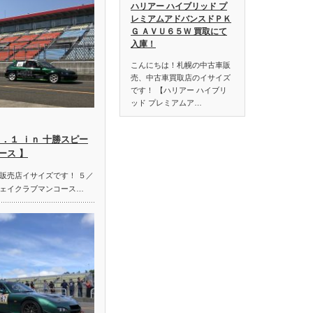
ハリアー ハイブリッド プ
レミアムアドバンスドＰＫ
Ｇ ＡＶＵ６５Ｗ 買取にて
入庫！
こんにちは！札幌の中古車販
売、中古車買取店のイサイズ
です！ 【ハリアー ハイブリ
ッド プレミアムア…
．１ ｉｎ 十勝スピー
ース 】
販売店イサイズです！ ５／
ェイクラブマンコース…