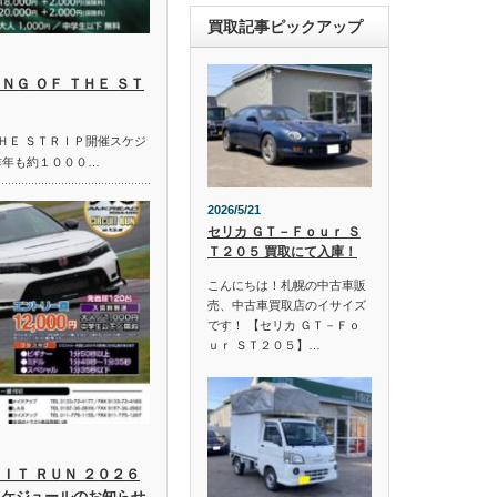
買取記事ピックアップ
ＮＧ ＯＦ ＴＨＥ ＳＴ
ＴＨＥ ＳＴＲＩＰ開催スケジ
昨年も約１０００…
2026/5/21
セリカ ＧＴ－Ｆｏｕｒ Ｓ
Ｔ２０５ 買取にて入庫！
こんにちは！札幌の中古車販
売、中古車買取店のイサイズ
です！ 【セリカ ＧＴ－Ｆｏ
ｕｒ ＳＴ２０５】…
ＩＴ ＲＵＮ ２０２６
スケジュールのお知らせ