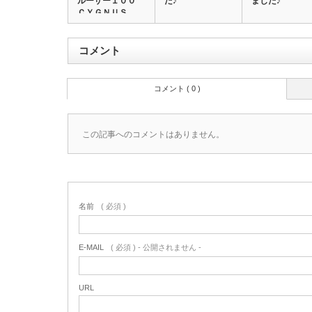
ルーザー１００
た♪
ました♪
ＣＹＧＮＵＳ …
コメント
コメント ( 0 )
この記事へのコメントはありません。
名前
( 必須 )
E-MAIL
( 必須 ) - 公開されません -
URL