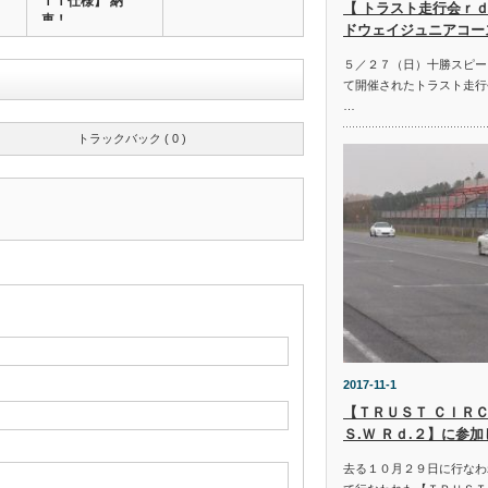
ＴＩ仕様】 納
【 トラスト走行会ｒｄ
車！
ドウェイジュニアコー
５／２７（日）十勝スピー
て開催されたトラスト走行
…
トラックバック ( 0 )
2017-11-1
【ＴＲＵＳＴ ＣＩＲＣ
Ｓ.Ｗ Ｒｄ.２】に参
去る１０月２９日に行なわ