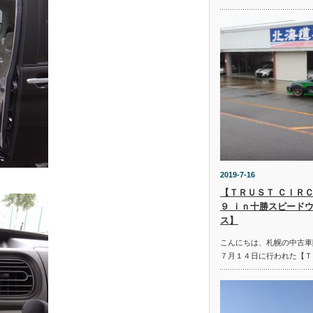
2019-7-16
【ＴＲＵＳＴ ＣＩＲＣ
９ ｉｎ十勝スピード
ス】
こんにちは、札幌の中古車
７月１４日に行われた【Ｔ