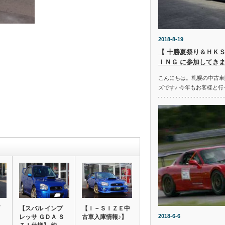
2018-8-19
【 十勝夏祭り＆ＨＫＳ
ＩＮＧ に参加してきま
こんにちは。札幌の中古車
ズです♪ 今年もお客様と行
【スバル インプ
【Ｉ－ＳＩＺＥ中
2018-6-6
レッサ ＧＤＡ Ｓ
古車入庫情報♪】