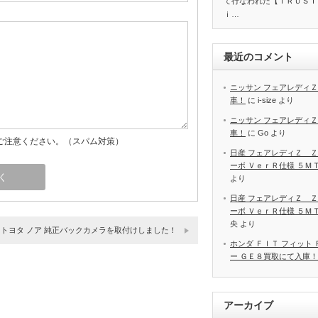
て行なわれた【ＴＲＵＳＴ
ｉ…
最近のコメント
ニッサン フェアレディＺ
車！
に
i-size
より
ニッサン フェアレディＺ
車！
に
Go
より
ご注意ください。（スパム対策）
日産 フェアレディＺ Ｚ
ーボ ＶｅｒＲ仕様 ５Ｍ
より
日産 フェアレディＺ Ｚ
ーボ ＶｅｒＲ仕様 ５Ｍ
央
より
トヨタ ノア 純正バックカメラを取付けしました！
ホンダ ＦＩＴ フィット
ー ＧＥ８買取にて入庫！
アーカイブ