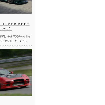
 ＨＩＰＥＲ ＭＥＥＴ
した♪ 】
販売、中古車買取のイサイ
って参りました～♪ ゼ…