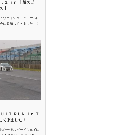
．１ ｉｎ 十勝スピー
ス 】
ドウェイジュニアコースに
会に参加してきました～！
ＵＩＴ ＲＵＮ ｉｎ Ｔ.
加して来ました！
れた十勝スピードウェイに