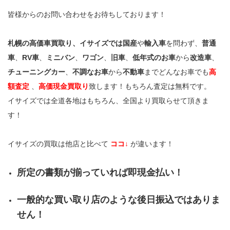
皆様からのお問い合わせをお待ちしております！
札幌の高価車買取り、イサイズでは国産
や
輸入車
を問わず、
普通
車
、
RV車
、
ミニバン
、
ワゴン
、
旧車
、
低年式のお車
から
改造車
、
チューニングカー
、
不調なお車
から
不動車
までどんなお車でも
高
額査定
、
高価現金買取り
致します！もちろん査定は無料です。
イサイズでは全道各地はもちろん、全国より買取らせて頂きま
す！
イサイズの買取は他店と比べて
ココ↓
が違います！
所定の書類が揃っていれば即現金払い！
一般的な買い取り店のような後日振込ではありま
せん！