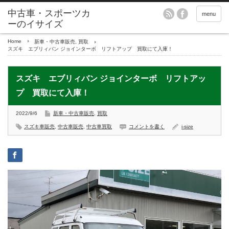
menu
Home
新車・中古車販売
,
買取
スズキ エブリィバン ジョインターボ リフトアップ 買取にて入庫！
スズキ エブリィバン ジョインターボ リフトアッ
プ 買取にて入庫！
2022/9/6
新車・中古車販売
,
買取
スズキ車販売
,
中古車販売
,
中古車買取
コメントを書く
i-size