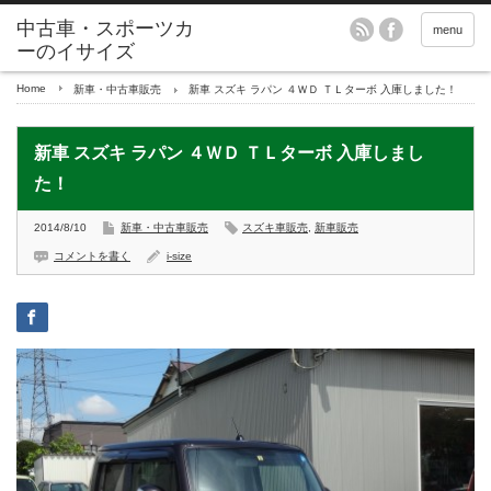
menu
Home
新車・中古車販売
新車 スズキ ラパン ４ＷＤ ＴＬターボ 入庫しました！
新車 スズキ ラパン ４ＷＤ ＴＬターボ 入庫しまし
た！
2014/8/10
新車・中古車販売
スズキ車販売
,
新車販売
コメントを書く
i-size