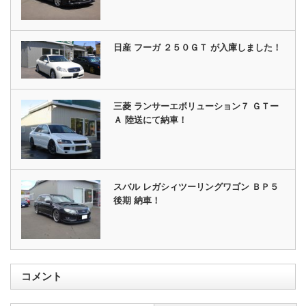
日産 フーガ ２５０ＧＴ が入庫しました！
三菱 ランサーエボリューション７ ＧＴー
Ａ 陸送にて納車！
スバル レガシィツーリングワゴン ＢＰ５
後期 納車！
コメント