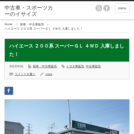
menu
Home
新車・中古車販売
ハイエース ２００系 スーパーＧＬ ４ＷＤ 入庫しました！
ハイエース ２００系 スーパーＧＬ ４ＷＤ 入庫しまし
た！
2012/5/31
新車・中古車販売
トヨタ車販売
,
中古車販売
コメントを書く
i-size