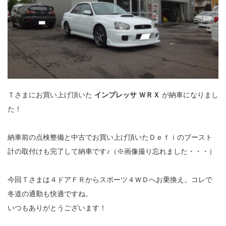
Ｔさまにお買い上げ頂いた
インプレッサ ＷＲＸ
が納車になりまし
た！
納車前の点検整備と中古でお買い上げ頂いたＤｅｆｉのブースト
計の取付けも完了して納車です♪（※画像撮り忘れました・・・）
今回Ｔさまは４ドアＦＲからスポーツ４ＷＤへお乗換え。コレで
冬道の通勤も快適ですね。
いつもありがとうございます！