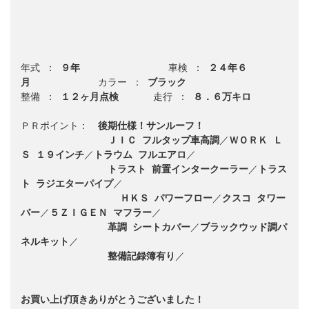
年式 ： 
９年
　　　　　　　　  車検 ： 
２４年６
月
　　　　　　　カラー ： 
ブラック
整備 ： 
１２ヶ月点検
　　　 走行 ： 
８．６万キロ
ＰＲポイント：　
後期仕様！サンルーフ！
ＪＩＣ フルタップ車高調
／
ＷＯＲＫ Ｌ
Ｓ １９インチ
／
トラウム フルエアロ
／

トラスト 前置インタークーラー
／
トラス
ト ラジエターパイプ
／

ＨＫＳ パワーフロー
／
クスコ タワー
バー
／
５ＺＩＧＥＮ マフラー
／

革調 シートカバー
／
ブラックウッド調パ
ネルキット
／

整備記録簿有り
／

お買い上げ頂きありがとうございました！