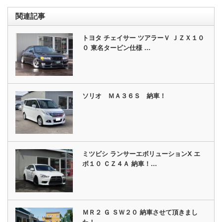
関連記事
トヨタ チェイサー ツアラーＶ ＪＺＸ１０
０ 東名タービン仕様 …
ソリオ ＭＡ３６Ｓ 納車！
ミツビシ ランサーエボリューションⅩ エ
ボ１０ ＣＺ４Ａ 納車！…
ＭＲ２ Ｇ ＳＷ２０ 納車させて頂きまし