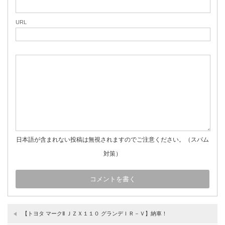
URL
日本語が含まれない投稿は無視されますのでご注意ください。（スパム
対策）
【トヨタ マークⅡ ＪＺＸ１１０ グランデＩＲ－Ｖ】納車！