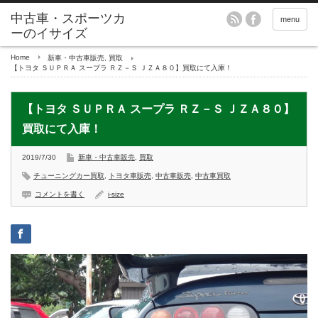
menu
Home
新車・中古車販売
,
買取
【トヨタ ＳＵＰＲＡ スープラ ＲＺ－Ｓ ＪＺＡ８０】買取にて入庫！
【トヨタ ＳＵＰＲＡ スープラ ＲＺ－Ｓ ＪＺＡ８０】
買取にて入庫！
2019/7/30
新車・中古車販売
,
買取
チューニングカー買取
,
トヨタ車販売
,
中古車販売
,
中古車買取
コメントを書く
i-size