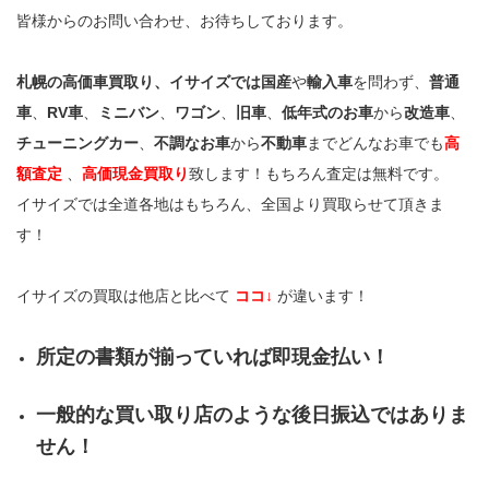
皆様からのお問い合わせ、お待ちしております。
札幌の高価車買取り、イサイズでは国産
や
輸入車
を問わず、
普通
車
、
RV車
、
ミニバン
、
ワゴン
、
旧車
、
低年式のお車
から
改造車
、
チューニングカー
、
不調なお車
から
不動車
までどんなお車でも
高
額査定
、
高価現金買取り
致します！もちろん査定は無料です。
イサイズでは全道各地はもちろん、全国より買取らせて頂きま
す！
イサイズの買取は他店と比べて
ココ↓
が違います！
所定の書類が揃っていれば即現金払い！
一般的な買い取り店のような後日振込ではありま
せん！