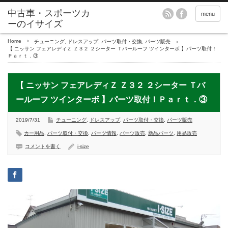
menu
Home
チューニング
,
ドレスアップ
,
パーツ取付・交換
,
パーツ販売
【 ニッサン フェアレディＺ Ｚ３２ ２シーター Ｔバールーフ ツインターボ 】パーツ取付！
Ｐａｒｔ．③
【 ニッサン フェアレディＺ Ｚ３２ ２シーター Ｔバ
ールーフ ツインターボ 】パーツ取付！Ｐａｒｔ．③
2019/7/31
チューニング
,
ドレスアップ
,
パーツ取付・交換
,
パーツ販売
カー用品
,
パーツ取付・交換
,
パーツ情報
,
パーツ販売
,
新品パーツ
,
用品販売
コメントを書く
i-size