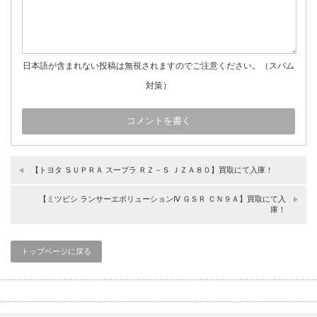
日本語が含まれない投稿は無視されますのでご注意ください。（スパム
対策）
【トヨタ ＳＵＰＲＡ スープラ ＲＺ－Ｓ ＪＺＡ８０】買取にて入庫！
【ミツビシ ランサーエボリューションⅣ ＧＳＲ ＣＮ９Ａ】買取にて入
庫！
トップページに戻る