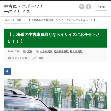
menu
Home
買取
【 北海道の中古車買取りならイサイズにお任せ下さい！！ 】
【 北海道の中古車買取りならイサイズにお任せ下さ
い！！ 】
2016/7/29
買取
中古車買取
,
軽自動車買取
,
輸入車買取
コメントを書く
i-size