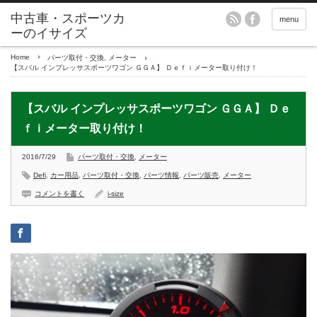
menu
Home
パーツ取付・交換
,
メーター
【スバル インプレッサスポーツワゴン ＧＧＡ】 Ｄｅｆｉメーター取り付け！
【スバル インプレッサスポーツワゴン ＧＧＡ】 Ｄｅ
ｆｉメーター取り付け！
2016/7/29
パーツ取付・交換
,
メーター
Defi
,
カー用品
,
パーツ取付・交換
,
パーツ情報
,
パーツ販売
,
メーター
コメントを書く
i-size