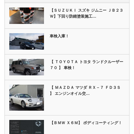
【ＳＵＺＵＫＩ スズキ ジムニー ＪＢ２３
Ｗ】下回り防錆塗装施工…
車検入庫！
【 ＴＯＹＯＴＡ トヨタ ランドクルーザー
７０ 】 車検！
【 ＭＡＺＤＡ マツダ ＲＸ－７ ＦＤ３Ｓ
】 エンジンオイル交…
【ＢＭＷ Ｘ６Ｍ】 ボディコーティング！