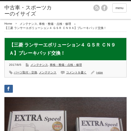
menu
Home
メンテナンス
,
車検・整備・点検・修理
【三菱 ランサーエボリューション４ ＧＳＲ ＣＮ９Ａ】ブレーキパッド交換！
【三菱 ランサーエボリューション４ ＧＳＲ ＣＮ９
Ａ】ブレーキパッド交換！
2017/8/5
メンテナンス
,
車検・整備・点検・修理
パーツ取付・交換
,
メンテナンス
コメントを書く
i-size