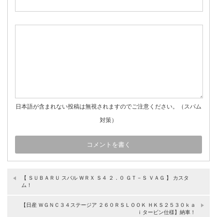
日本語が含まれない投稿は無視されますのでご注意ください。（スパム
対策）
【 ＳＵＢＡＲＵ スバル ＷＲＸ Ｓ４ ２．０ ＧＴ－Ｓ ＶＡＧ 】 カスタ
ム！
【日産 ＷＧＮＣ３４ステージア ２６０ＲＳＬＯＯＫ ＨＫＳ２５３０ｋａ
ｉタービン仕様】納車！