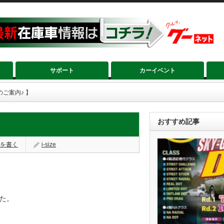
サポート
カーイベント
ご案内♪ 】
おすすめ記事
を書く
i-size
た。