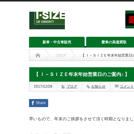
新車・中古車販売
愛車の高価買取
ブログ
【 Ｉ－ＳＩＺＥ年末年始営業日の
【 Ｉ－ＳＩＺＥ年末年始営業日のご案内♪ 】
2017/12/28
ブログ
お知らせ
コメント
Share
早いもので、年末のご挨拶をさせて頂く時期となりまし