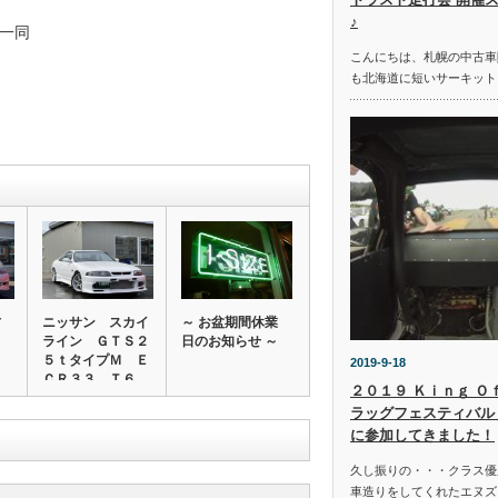
♪
一同
こんにちは、札幌の中古車
も北海道に短いサーキット
古
ニッサン スカイ
～ お盆期間休業
ライン ＧＴＳ２
日のお知らせ ～
５ｔタイプＭ Ｅ
2019-9-18
ＣＲ３３ Ｔ６
２０１９ Ｋｉｎｇ Ｏ
７…
ラッグフェスティバル 
に参加してきました！
久し振りの・・・クラス優
車造りをしてくれたエヌズ