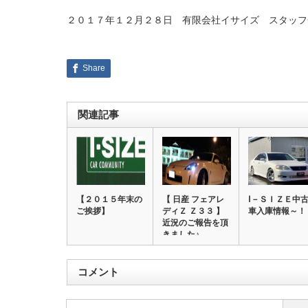
２０１７年１２月２８日 有限会社イサイズ スタッフ
Share
関連記事
【２０１５年末の
【 日産 フェアレ
Ⅰ－ＳＩＺＥ中
ご挨拶】
ディＺ Ｚ３３ 】
車入庫情報～！
近況のご報告を頂
きました♪…
コメント