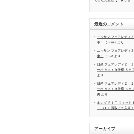
て行なわれた【ＴＲＵＳＴ
ｉ…
最近のコメント
ニッサン フェアレディＺ
車！
に
i-size
より
ニッサン フェアレディＺ
車！
に
Go
より
日産 フェアレディＺ Ｚ
ーボ ＶｅｒＲ仕様 ５Ｍ
より
日産 フェアレディＺ Ｚ
ーボ ＶｅｒＲ仕様 ５Ｍ
央
より
ホンダ ＦＩＴ フィット
ー ＧＥ８買取にて入庫！
アーカイブ