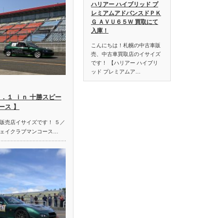
ハリアー ハイブリッド プ
レミアムアドバンスドＰＫ
Ｇ ＡＶＵ６５Ｗ 買取にて
入庫！
こんにちは！札幌の中古車販
売、中古車買取店のイサイズ
です！ 【ハリアー ハイブリ
ッド プレミアムア…
．１ ｉｎ 十勝スピー
ース 】
販売店イサイズです！ ５／
ェイクラブマンコース…