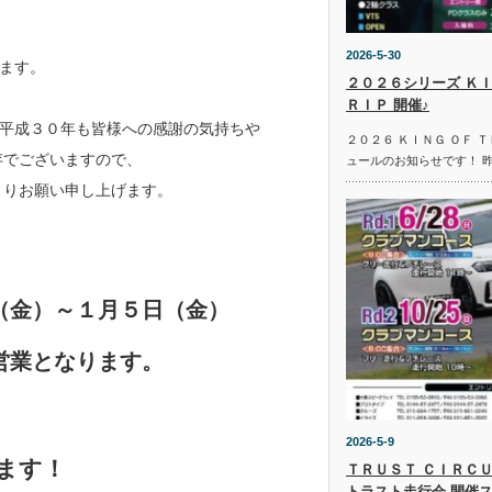
2026-5-30
ます。
２０２６シリーズ ＫＩ
ＲＩＰ 開催♪
平成３０年も皆様への感謝の気持ちや
２０２６ ＫＩＮＧ ＯＦ 
存でございますので、
ュールのお知らせです！ 
よりお願い申し上げます。
（金）～１月５日（金）
営業となります。
2026-5-9
ます！
ＴＲＵＳＴ ＣＩＲＣＵ
トラスト走行会 開催