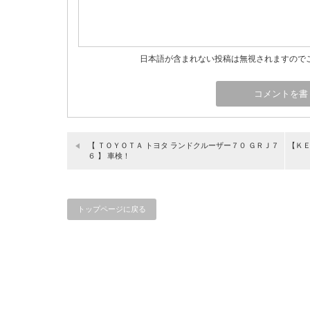
日本語が含まれない投稿は無視されますので
【 ＴＯＹＯＴＡ トヨタ ランドクルーザー７０ ＧＲＪ７
【ＫＥ
６ 】 車検！
トップページに戻る