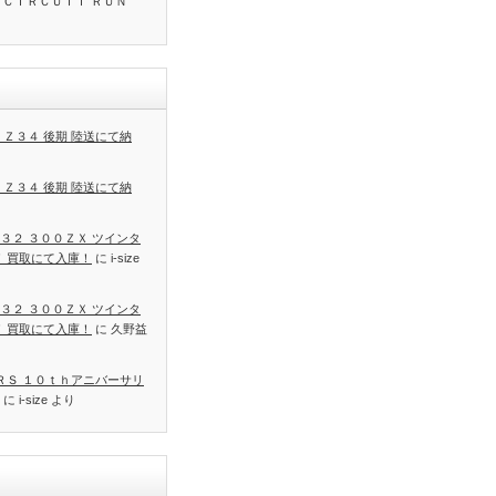
 ＣＩＲＣＵＩＴ ＲＵＮ
 Ｚ３４ 後期 陸送にて納
 Ｚ３４ 後期 陸送にて納
３２ ３００ＺＸ ツインタ
Ｔ 買取にて入庫！
に
i-size
３２ ３００ＺＸ ツインタ
Ｔ 買取にて入庫！
に
久野益
 ＲＳ １０ｔｈアニバーサリ
に
i-size
より