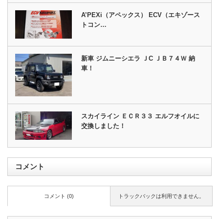
A’PEXi（アペックス） ECV（エキゾース
トコン…
新車 ジムニーシエラ ＪC ＪＢ７４Ｗ 納
車！
スカイライン ＥＣＲ３３ エルフオイルに
交換しました！
コメント
コメント (0)
トラックバックは利用できません。