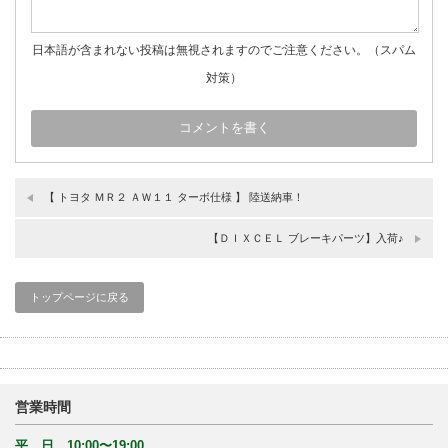
日本語が含まれない投稿は無視されますのでご注意ください。（スパム
対策）
【 トヨタ ＭＲ２ ＡＷ１１ ターボ仕様 】 陸送納車！
【ＤＩＸＣＥＬ ブレーキパーツ】入荷♪
トップページに戻る
営業時間
平 日 10:00〜19:00