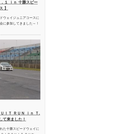
．１ ｉｎ 十勝スピー
ス 】
ドウェイジュニアコースに
会に参加してきました～！
ＵＩＴ ＲＵＮ ｉｎ Ｔ.
加して来ました！
れた十勝スピードウェイに