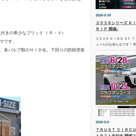
2026-5-30
２０２６シリーズ ＫＩ
ＲＩＰ 開催♪
付きの希少なブリッド ＩＲ－Ｖ♪
２０２６ ＫＩＮＧ ＯＦ 
マです。
ュールのお知らせです！ 
、各バルブ類のＨＩＤ化、下回りの防錆塗装
2026-5-9
ＴＲＵＳＴ ＣＩＲＣＵ
トラスト走行会 開催