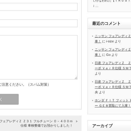
て行なわれた【ＴＲＵＳＴ
ｉ…
最近のコメント
ニッサン フェアレディＺ
車！
に
i-size
より
ニッサン フェアレディＺ
車！
に
Go
より
日産 フェアレディＺ Ｚ
ーボ ＶｅｒＲ仕様 ５Ｍ
より
日産 フェアレディＺ Ｚ
ご注意ください。（スパム対策）
ーボ ＶｅｒＲ仕様 ５Ｍ
央
より
ホンダ ＦＩＴ フィット
ー ＧＥ８買取にて入庫！
 フェアレディＺ Ｚ３１ フルチューン ０－４００ｍ
アーカイブ
仕様 車検整備でお預かりしました！