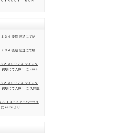
 ＣＩＲＣＵＩＴ ＲＵＮ
 Ｚ３４ 後期 陸送にて納
 Ｚ３４ 後期 陸送にて納
３２ ３００ＺＸ ツインタ
Ｔ 買取にて入庫！
に
i-size
３２ ３００ＺＸ ツインタ
Ｔ 買取にて入庫！
に
久野益
 ＲＳ １０ｔｈアニバーサリ
に
i-size
より