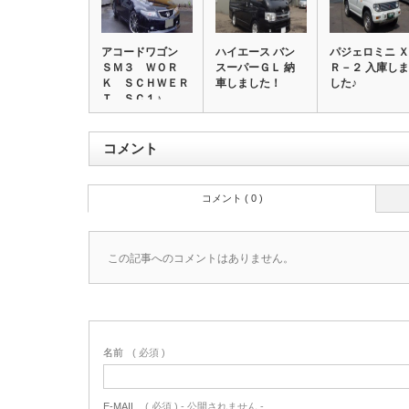
アコードワゴン
ハイエース バン
パジェロミニ Ｘ
ＳＭ３ ＷＯＲ
スーパーＧＬ 納
Ｒ－２ 入庫しま
Ｋ ＳＣＨＷＥＲ
車しました！
した♪
Ｔ ＳＣ１♪
コメント
コメント ( 0 )
この記事へのコメントはありません。
名前
( 必須 )
E-MAIL
( 必須 ) - 公開されません -