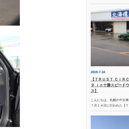
2019-7-16
【ＴＲＵＳＴ ＣＩＲＣ
９ ｉｎ十勝スピード
ス】
こんにちは、札幌の中古車
７月１４日に行われた【Ｔ