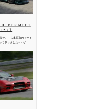
 ＨＩＰＥＲ ＭＥＥＴ
した♪ 】
販売、中古車買取のイサイ
って参りました～♪ ゼ…