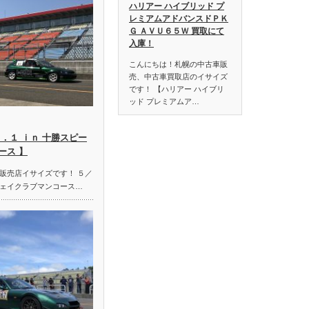
ハリアー ハイブリッド プ
レミアムアドバンスドＰＫ
Ｇ ＡＶＵ６５Ｗ 買取にて
入庫！
こんにちは！札幌の中古車販
売、中古車買取店のイサイズ
です！ 【ハリアー ハイブリ
ッド プレミアムア…
．１ ｉｎ 十勝スピー
ース 】
販売店イサイズです！ ５／
ェイクラブマンコース…