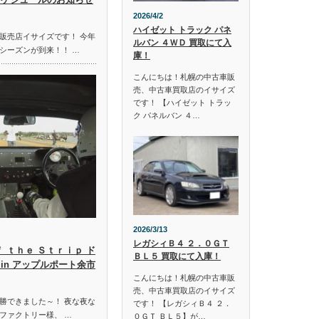
2026/4/2
ハイゼット トラック パネ
販売店イサイズです！ 今年
ルバン ４ＷＤ 買取にて入
シーズンが到来！！ …
庫！
こんにちは！札幌の中古車販
売、中古車買取店のイサイズ
です！ 【ハイゼット トラッ
ク パネルバン ４…
2026/3/13
レガシィＢ４ ２．０ＧＴ
ｆ ｔｈｅ Ｓｔｒｉｐ ド
ＢＬ５ 買取にて入庫！
in アップルポート余市
こんにちは！札幌の中古車販
売、中古車買取店のイサイズ
勝できました～！ 夜な夜な
です！ 【レガシィＢ４ ２．
ファクトリー様、 …
０ＧＴ ＢＬ５】が…