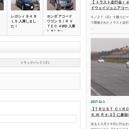
【 トラスト走行会ｒｄ
ドウェイジュニアコー
レガシィ Ｂ４ Ｂ
ホンダ アコード
５／２７（日）十勝スピー
Ｌ５ 入庫しまし
ワゴン ＳｉＲ Ｖ
て開催されたトラスト走行
た！
ＴＥＣ ４WD 入庫
…
しました♪…
トラックバック ( 0 )
2017-11-1
【ＴＲＵＳＴ ＣＩＲＣ
Ｓ.Ｗ Ｒｄ.２】に参
去る１０月２９日に行なわ