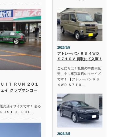
2026/3/5
アトレーバン ＲＳ ４ＷＤ
Ｓ７１０Ｖ 買取にて入庫！
こんにちは！札幌の中古車販
売、中古車買取店のイサイズ
です！ 【アトレーバン ＲＳ
ＵＩＴ ＲＵＮ ２０１
４ＷＤ Ｓ７１０…
ウェイ クラブマンコー
販売店イサイズです！ 去る
ＲＵＳＴ ＣＩＲＣＵ…
2026/2/5