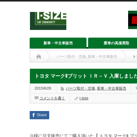
新車・中古車販売
愛車の高価買取
パーツ取付・交換
,
新車・中古車販売
ト
トヨタ マークⅡブリット ＩＲ－Ｖ 入庫しまし
2015/6/26
パーツ取付・交換
,
新車・中古車販売
コメントを書く
i-size
Share
Ｏ様に注文販売にてご購入頂いた【 トヨタ マークⅡ ブ