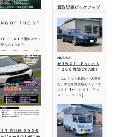
買取記事ピックアップ
ＮＧ ＯＦ ＴＨＥ ＳＴ
ＴＨＥ ＳＴＲＩＰ開催スケジ
昨年も約１０００…
2026/5/21
セリカ ＧＴ－Ｆｏｕｒ Ｓ
Ｔ２０５ 買取にて入庫！
こんにちは！札幌の中古車販
売、中古車買取店のイサイズ
です！ 【セリカ ＧＴ－Ｆｏ
ｕｒ ＳＴ２０５】…
ＩＴ ＲＵＮ ２０２６
スケジュールのお知らせ