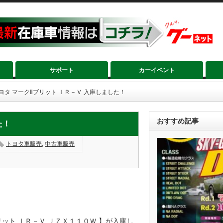
サポート
カーイベント
ヨタ マークⅡブリット ＩＲ－Ｖ 入庫しました！
おすすめ記事
た！
トヨタ車販売
,
中古車販売
リット ＩＲ－Ｖ ＪＺＸ１１０Ｗ 】が入庫し