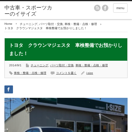
menu
Home
チューニング
,
パーツ取付・交換
,
車検・整備・点検・修理
トヨタ クラウンマジェスタ 車検整備でお預かりしました！
トヨタ クラウンマジェスタ 車検整備でお預かりし
ました！
2014/9/1
チューニング
,
パーツ取付・交換
,
車検・整備・点検・修理
車検・整備・点検・修理
コメントを書く
i-size