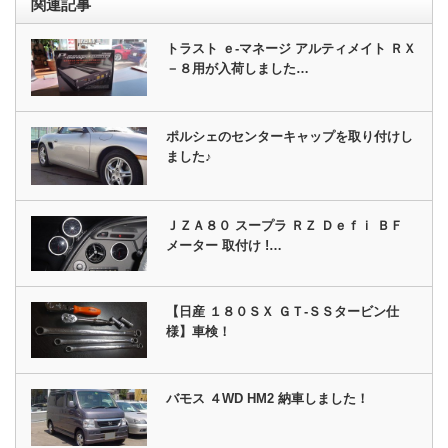
関連記事
トラスト ｅ‐マネージ アルティメイト ＲＸ
－８用が入荷しました…
ポルシェのセンターキャップを取り付けし
ました♪
ＪＺＡ８０ スープラ ＲＺ Ｄｅｆｉ ＢＦ
メーター 取付け !…
【日産 １８０ＳＸ ＧＴ‐ＳＳタービン仕
様】車検！
バモス ４WD HM2 納車しました！