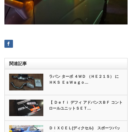
関連記事
ラパン ターボ ４ＷＤ （ＨＥ２１Ｓ） に
ＨＫＳ ＥｓＷａｇｏ…
【 Ｄｅｆｉ デフィ アドバンスＢＦ コント
ロールユニットＳＥＴ…
ＤＩＸＣＥＬ(ディクセル) スポーツパッ