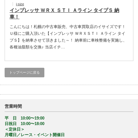
i-size
インプレッサ ＷＲＸ ＳＴＩ Ａライン タイプＳ 納
車！
こんにちは！札幌の中古車販売、中古車買取店のイサイズです！
Ｕ様にご購入頂いた【インプレッサ ＷＲＸＳＴＩ Ａライン タイ
プＳ】を納車させて頂きました～！ 納車前に車検整備を実施し、
各種油脂類を交換♪ 当店イチ…
トップページに戻る
営業時間
平 日 10:00〜19:00
日祝日 10:00〜18:00
＜定休日＞
月曜日／レース・イベント開催日