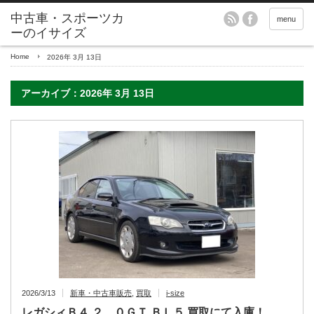
menu
Home
2026年 3月 13日
アーカイブ：2026年 3月 13日
2026/3/13
新車・中古車販売
,
買取
i-size
レガシィＢ４ ２．０ＧＴ ＢＬ５ 買取にて入庫！