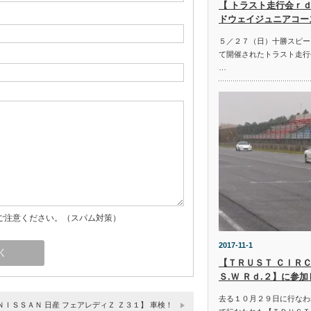
【 トラスト走行会ｒｄ
ドウェイジュニアコー
５／２７（日）十勝スピー
て開催されたトラスト走行
…
ご注意ください。（スパム対策）
2017-11-1
【ＴＲＵＳＴ ＣＩＲＣ
Ｓ.Ｗ Ｒｄ.２】に参
去る１０月２９日に行なわ
 ＮＩＳＳＡＮ 日産 フェアレディＺ Ｚ３１】 車検！