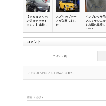
【 ＨＯＮＤＡ ホ
スズキ カプチー
インプレッサ用
ンダ オデッセイ
ノが入庫しまし
アルミラジエタ
ＲＢ２ 】 車検！
た！
を水漏れ修理し
した！
コメント
コメント (0)
この記事へのコメントはありません。
名前
( 必須 )