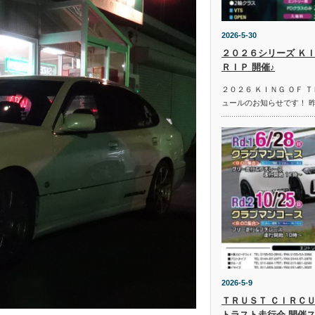
2026-5-30
２０２６シリーズ ＫＩ
ＲＩＰ 開催♪
２０２６ ＫＩＮＧ ＯＦ 
ュールのお知らせです！ 
2026-5-9
ＴＲＵＳＴ ＣＩＲＣＵ
トラスト走行会 開催