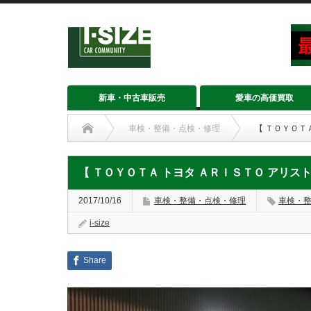
新車・中古車販売
愛車の高価買取
車検・整備・点検・修理
【 ＴＯＹＯＴ
【 ＴＯＹＯＴＡ トヨタ ＡＲＩＳＴＯ アリスト
2017/10/16
車検・整備・点検・修理
車検・
i-size
Share