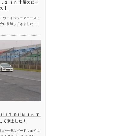
．１ ｉｎ 十勝スピー
ス 】
ドウェイジュニアコースに
会に参加してきました～！
ＵＩＴ ＲＵＮ ｉｎ Ｔ.
加して来ました！
れた十勝スピードウェイに