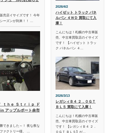
2026/4/2
ハイゼット トラック パネ
販売店イサイズです！ 今年
ルバン ４ＷＤ 買取にて入
シーズンが到来！！ …
庫！
こんにちは！札幌の中古車販
売、中古車買取店のイサイズ
です！ 【ハイゼット トラッ
ク パネルバン ４…
2026/3/13
レガシィＢ４ ２．０ＧＴ
ｆ ｔｈｅ Ｓｔｒｉｐ ド
ＢＬ５ 買取にて入庫！
in アップルポート余市
こんにちは！札幌の中古車販
売、中古車買取店のイサイズ
勝できました～！ 夜な夜な
です！ 【レガシィＢ４ ２．
ファクトリー様、 …
０ＧＴ ＢＬ５】が…