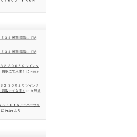
 ＣＩＲＣＵＩＴ ＲＵＮ
 Ｚ３４ 後期 陸送にて納
 Ｚ３４ 後期 陸送にて納
３２ ３００ＺＸ ツインタ
Ｔ 買取にて入庫！
に
i-size
３２ ３００ＺＸ ツインタ
Ｔ 買取にて入庫！
に
久野益
 ＲＳ １０ｔｈアニバーサリ
に
i-size
より