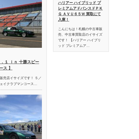
ハリアー ハイブリッド プ
レミアムアドバンスドＰＫ
Ｇ ＡＶＵ６５Ｗ 買取にて
入庫！
こんにちは！札幌の中古車販
売、中古車買取店のイサイズ
です！ 【ハリアー ハイブリ
ッド プレミアムア…
．１ ｉｎ 十勝スピー
ース 】
販売店イサイズです！ ５／
ェイクラブマンコース…