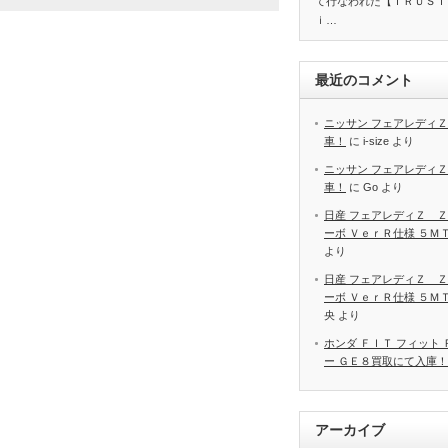
て行なわれた【ＴＲＵＳＴ
ｉ…
最近のコメント
ニッサン フェアレディＺ
車！
に
i-size
より
ニッサン フェアレディＺ
車！
に
Go
より
日産 フェアレディＺ Ｚ
ーボ ＶｅｒＲ仕様 ５Ｍ
より
日産 フェアレディＺ Ｚ
ーボ ＶｅｒＲ仕様 ５Ｍ
央
より
ホンダ ＦＩＴ フィット
ー ＧＥ８買取にて入庫！
アーカイブ