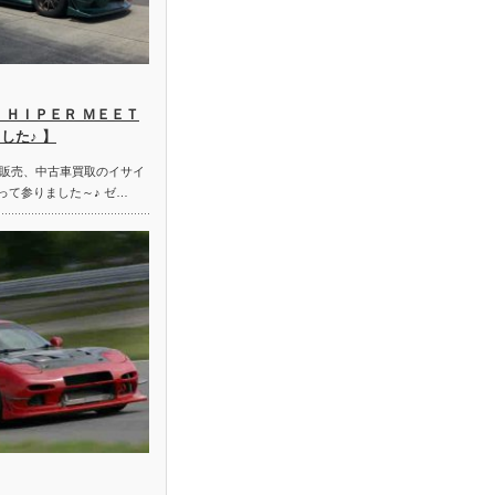
 ＨＩＰＥＲ ＭＥＥＴ
した♪ 】
販売、中古車買取のイサイ
って参りました～♪ ゼ…