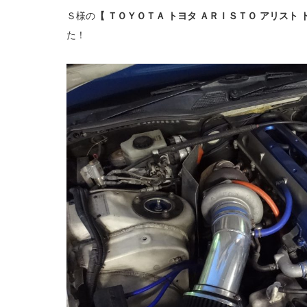
Ｓ様の
【 ＴＯＹＯＴＡ トヨタ ＡＲＩＳＴＯ アリスト 
た！