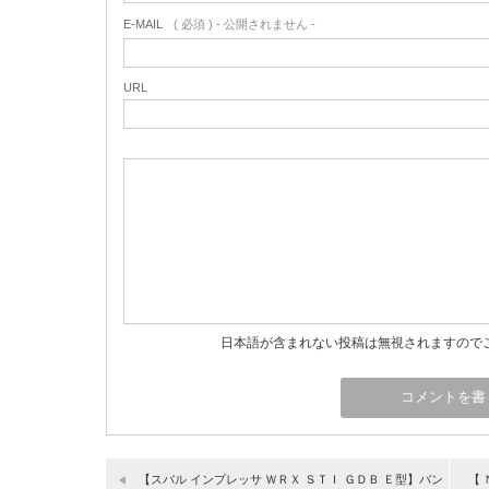
E-MAIL
( 必須 ) - 公開されません -
URL
日本語が含まれない投稿は無視されますので
【スバル インプレッサ ＷＲＸ ＳＴＩ ＧＤＢ Ｅ型】バン
【