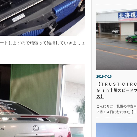
ートしますので頑張って維持していきましょ
2019-7-16
【ＴＲＵＳＴ ＣＩＲＣ
９ ｉｎ十勝スピード
ス】
こんにちは、札幌の中古車
７月１４日に行われた【Ｔ