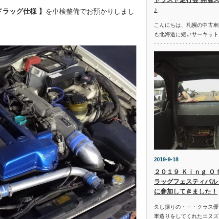
♪
ドラッグ仕様 】
を車検整備でお預かりしまし
こんにちは、札幌の中古車
も北海道に短いサーキット
2019-9-18
２０１９ Ｋｉｎｇ Ｏ
ラッグフェスティバル 
に参加してきました！
久し振りの・・・クラス優
車造りをしてくれたエヌズ