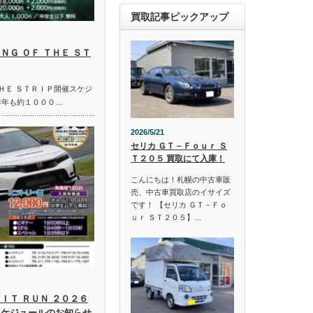
買取記事ピックアップ
ＮＧ ＯＦ ＴＨＥ ＳＴ
ＴＨＥ ＳＴＲＩＰ開催スケジ
昨年も約１０００…
2026/5/21
セリカ ＧＴ－Ｆｏｕｒ Ｓ
Ｔ２０５ 買取にて入庫！
こんにちは！札幌の中古車販
売、中古車買取店のイサイズ
です！ 【セリカ ＧＴ－Ｆｏ
ｕｒ ＳＴ２０５】…
ＩＴ ＲＵＮ ２０２６
スケジュールのお知らせ