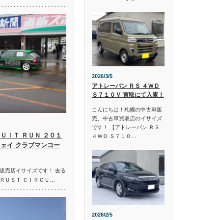
2026/3/5
アトレーバン ＲＳ ４ＷＤ
Ｓ７１０Ｖ 買取にて入庫！
こんにちは！札幌の中古車販
売、中古車買取店のイサイズ
です！ 【アトレーバン ＲＳ
ＵＩＴ ＲＵＮ ２０１
４ＷＤ Ｓ７１０…
ウェイ クラブマンコー
販売店イサイズです！ 去る
ＲＵＳＴ ＣＩＲＣＵ…
2026/2/5