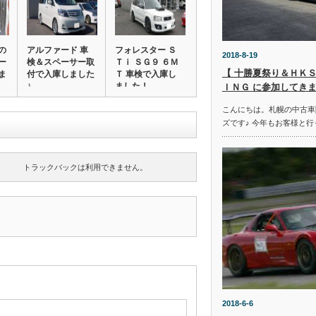
の
アルファード 車
フォレスター Ｓ
2018-8-19
ー
検＆スペーサー取
Ｔｉ ＳＧ９ ６Ｍ
【 十勝夏祭り＆ＨＫＳ
ま
付で入庫しました
Ｔ 車検で入庫し
♪
ました！
ＩＮＧ に参加してきま
こんにちは。札幌の中古車
ズです♪ 今年もお客様と行
トラックバックは利用できません。
2018-6-6