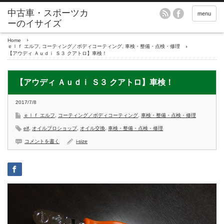
menu
Home
ｅｌｆ エルフ
,
コーティング／ボディコーティング
,
車検・整備・点検・修理
【アウディ Ａｕｄｉ Ｓ３ クアトロ】車検！
【アウディ Ａｕｄｉ Ｓ３ クアトロ】車検！
2017/7/8
ｅｌｆ エルフ
,
コーティング／ボディコーティング
,
車検・整備・点検・修理
elf
,
オイルプロショップ
,
オイル交換
,
車検・整備・点検・修理
コメントを書く
i-size