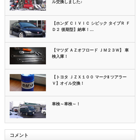
ル交換しました♪
【ホンダ ＣＩＶＩＣ シビック タイプＲ Ｆ
Ｄ２ 後期型】納車！…
【マツダ ＡＺオフロード ＪＭ２３Ｗ】 車
検入庫！
【トヨタ ＪＺＸ１００ マークⅡ ツアラー
Ｖ】オイル交換！
車検～車検～！
コメント