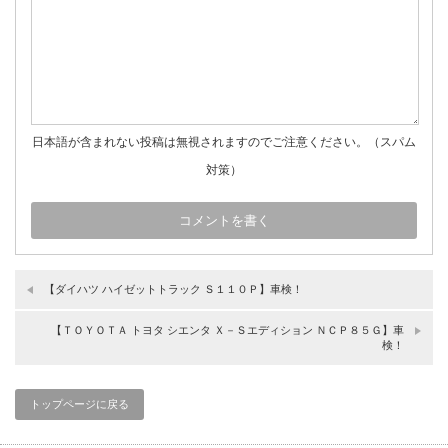
日本語が含まれない投稿は無視されますのでご注意ください。（スパム
対策）
【ダイハツ ハイゼットトラック Ｓ１１０Ｐ】車検！
【ＴＯＹＯＴＡ トヨタ シエンタ Ｘ－Ｓエディション ＮＣＰ８５Ｇ】車
検！
トップページに戻る