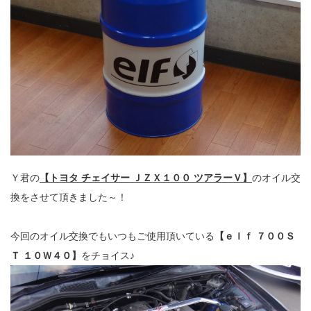
Ｙ君の
【トヨタ チェイサー ＪＺＸ１００ ツアラーＶ】
のオイル交
換をさせて頂きました～！
今回のオイル交換でもいつもご使用頂いている
【ｅｌｆ ７００Ｓ
Ｔ １０Ｗ４０】
をチョイス♪