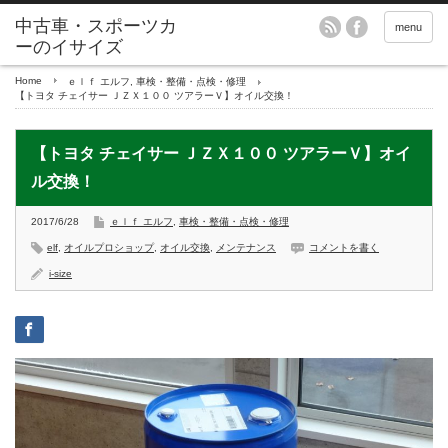
menu
Home
ｅｌｆ エルフ
,
車検・整備・点検・修理
【トヨタ チェイサー ＪＺＸ１００ ツアラーＶ】オイル交換！
【トヨタ チェイサー ＪＺＸ１００ ツアラーＶ】オイ
ル交換！
2017/6/28
ｅｌｆ エルフ
,
車検・整備・点検・修理
elf
,
オイルプロショップ
,
オイル交換
,
メンテナンス
コメントを書く
i-size