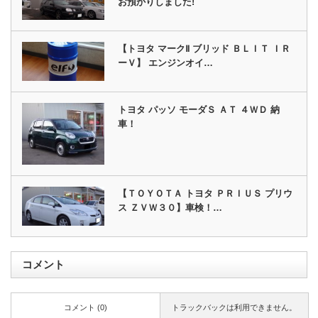
お預かりしました!
【トヨタ マークⅡ ブリッド ＢＬＩＴ ＩＲ
ーＶ】 エンジンオイ…
トヨタ パッソ モーダＳ ＡＴ ４ＷＤ 納
車！
【ＴＯＹＯＴＡ トヨタ ＰＲＩＵＳ プリウ
ス ＺＶＷ３０】車検！…
コメント
コメント (0)
トラックバックは利用できません。