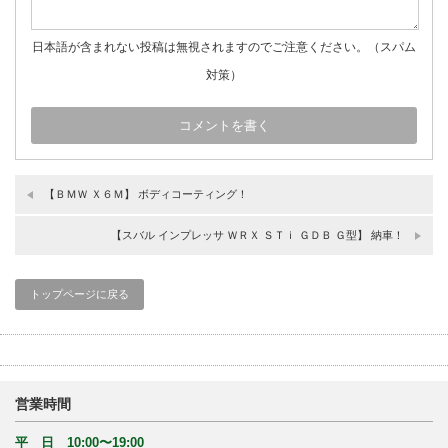
日本語が含まれない投稿は無視されますのでご注意ください。（スパム
対策）
【ＢＭＷ Ｘ６Ｍ】 ボディコーティング！
【スバル インプレッサ ＷＲＸ ＳＴｉ ＧＤＢ Ｇ型】 納車！
トップページに戻る
営業時間
平 日 10:00〜19:00