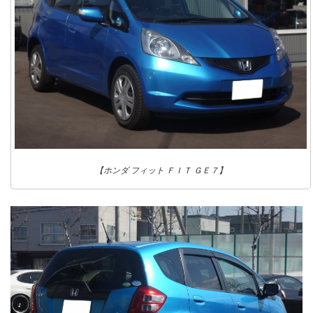
【ホンダ フィット ＦＩＴ ＧＥ７】