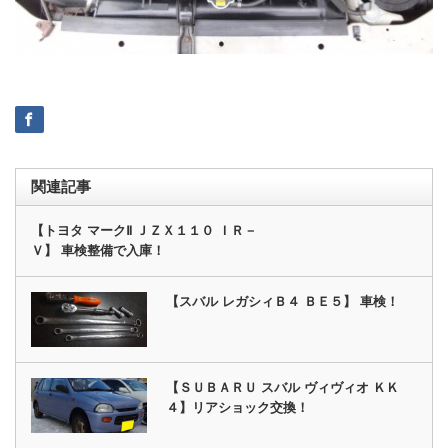
関連記事
【トヨタ マークⅡ ＪＺＸ１１０ ＩＲ－
Ｖ】 車検整備で入庫！
【スバル レガシィＢ４ ＢＥ５】 車検！
【ＳＵＢＡＲＵ スバル ヴィヴィオ ＫＫ
４】リアショック交換！