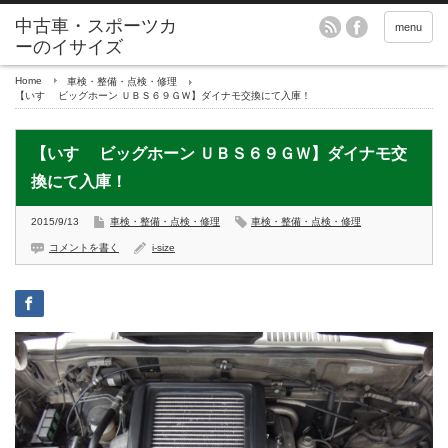
menu
Home
車検・整備・点検・修理
【いすゞ ビッグホーン ＵＢＳ６９ＧＷ】ダイナモ交換にて入庫！
【いすゞ ビッグホーン ＵＢＳ６９ＧＷ】ダイナモ交
換にて入庫！
2015/9/13
車検・整備・点検・修理
車検・整備・点検・修理
コメントを書く
i-size