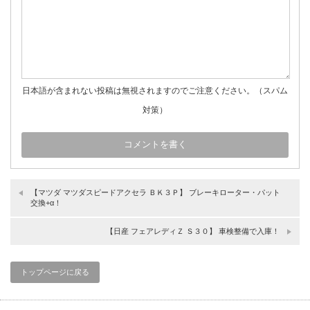
日本語が含まれない投稿は無視されますのでご注意ください。（スパム
対策）
【マツダ マツダスピードアクセラ ＢＫ３Ｐ】 ブレーキローター・パット
交換+α！
【日産 フェアレディＺ Ｓ３０】 車検整備で入庫！
トップページに戻る