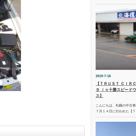
2019-7-16
【ＴＲＵＳＴ ＣＩＲＣ
９ ｉｎ十勝スピード
ス】
こんにちは、札幌の中古車
７月１４日に行われた【Ｔ