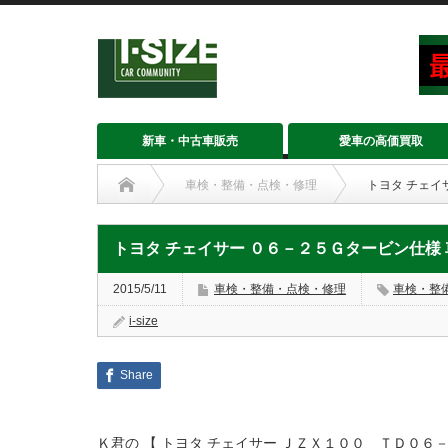
新車・中古車販売
愛車の高価買取
車検・整備・点検・修理
トヨタ チェイ
トヨタ チェイサー ０６－２５Ｇタービン仕様
2015/5/11
車検・整備・点検・修理
車検・整
i-size
Share
Ｋ君の 【 トヨタ チェイサー ＪＺＸ１００ ＴＤ０６