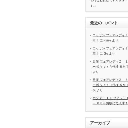
て行なわれた【ＴＲＵＳＴ
ｉ…
最近のコメント
ニッサン フェアレディＺ
車！
に
i-size
より
ニッサン フェアレディＺ
車！
に
Go
より
日産 フェアレディＺ Ｚ
ーボ ＶｅｒＲ仕様 ５Ｍ
より
日産 フェアレディＺ Ｚ
ーボ ＶｅｒＲ仕様 ５Ｍ
央
より
ホンダ ＦＩＴ フィット
ー ＧＥ８買取にて入庫！
アーカイブ