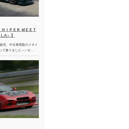
 ＨＩＰＥＲ ＭＥＥＴ
した♪ 】
販売、中古車買取のイサイ
って参りました～♪ ゼ…