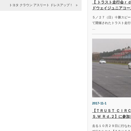
【 トラスト走行会ｒｄ
トヨタ クラウン アスリート ドレスアップ！
ドウェイジュニアコー
５／２７（日）十勝スピー
て開催されたトラスト走行
…
2017-11-1
【ＴＲＵＳＴ ＣＩＲＣ
Ｓ.Ｗ Ｒｄ.２】に参
去る１０月２９日に行なわ