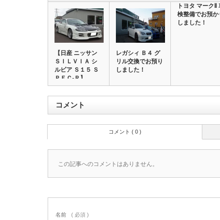
トヨタ マークⅡ 
検整備でお預か
しました！
【日産 ニッサン
レガシィ Ｂ４ グ
ＳＩＬＶＩＡ シ
リル交換でお預り
ルビア Ｓ１５ Ｓ
しました！
ＰＥＣ‐Ｒ】…
コメント
コメント ( 0 )
この記事へのコメントはありません。
名前
( 必須 )