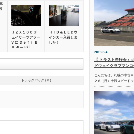
車
り
ＪＺＸ１００ チ
ＨＩＤ＆ＬＥＤウ
ェイサーツアラー
インカー入荷しま
V に Ｄｅｆｉ Ｂ
した！
Ｆ ターボ計…
2019-6-4
【 トラスト走行会ｒｄ
ドウェイクラブマンコ
こんにちは、札幌の中古車
トラックバック ( 0 )
２６（日）十勝スピードウ