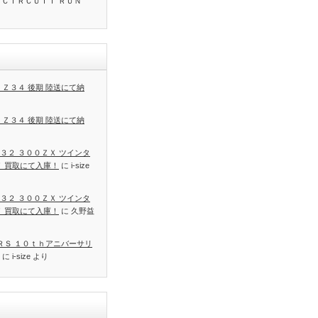
 ＣＩＲＣＵＩＴ ＲＵＮ
 Ｚ３４ 後期 陸送にて納
 Ｚ３４ 後期 陸送にて納
３２ ３００ＺＸ ツインタ
Ｔ 買取にて入庫！
に
i-size
３２ ３００ＺＸ ツインタ
Ｔ 買取にて入庫！
に
久野益
 ＲＳ １０ｔｈアニバーサリ
に
i-size
より