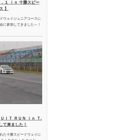
．１ ｉｎ 十勝スピー
ス 】
ドウェイジュニアコースに
会に参加してきました～！
ＵＩＴ ＲＵＮ ｉｎ Ｔ.
加して来ました！
れた十勝スピードウェイに