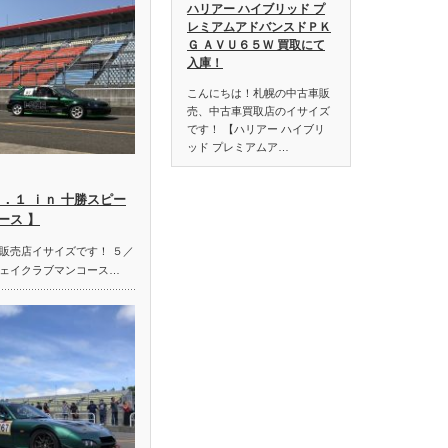
ハリアー ハイブリッド プ
レミアムアドバンスドＰＫ
Ｇ ＡＶＵ６５Ｗ 買取にて
入庫！
こんにちは！札幌の中古車販
売、中古車買取店のイサイズ
です！ 【ハリアー ハイブリ
ッド プレミアムア…
．１ ｉｎ 十勝スピー
ース 】
販売店イサイズです！ ５／
ェイクラブマンコース…