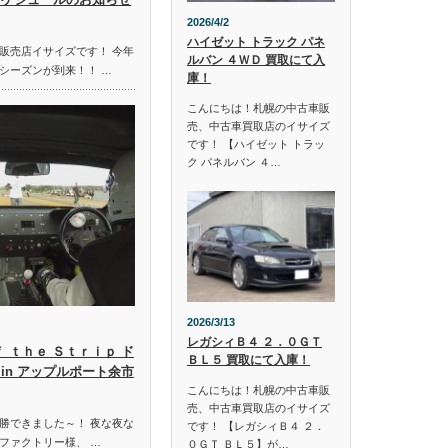
2026/4/2
ハイゼット トラック パネ
販売店イサイズです！ 今年
ルバン ４ＷＤ 買取にて入
シーズンが到来！！ …
庫！
こんにちは！札幌の中古車販
売、中古車買取店のイサイズ
です！ 【ハイゼット トラッ
ク パネルバン ４…
2026/3/13
レガシィＢ４ ２．０ＧＴ
ｆ ｔｈｅ Ｓｔｒｉｐ ド
ＢＬ５ 買取にて入庫！
in アップルポート余市
こんにちは！札幌の中古車販
売、中古車買取店のイサイズ
勝できました～！ 夜な夜な
です！ 【レガシィＢ４ ２．
ファクトリー様、 …
０ＧＴ ＢＬ５】が…