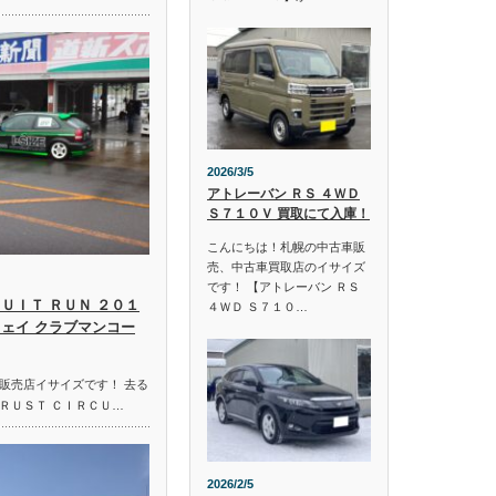
2026/3/5
アトレーバン ＲＳ ４ＷＤ
Ｓ７１０Ｖ 買取にて入庫！
こんにちは！札幌の中古車販
売、中古車買取店のイサイズ
です！ 【アトレーバン ＲＳ
ＵＩＴ ＲＵＮ ２０１
４ＷＤ Ｓ７１０…
ウェイ クラブマンコー
販売店イサイズです！ 去る
ＲＵＳＴ ＣＩＲＣＵ…
2026/2/5