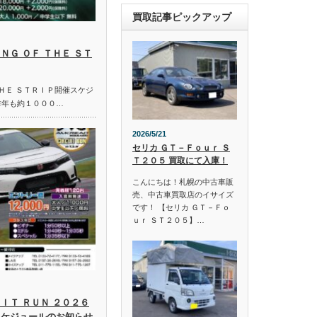
買取記事ピックアップ
ＮＧ ＯＦ ＴＨＥ ＳＴ
ＴＨＥ ＳＴＲＩＰ開催スケジ
昨年も約１０００…
2026/5/21
セリカ ＧＴ－Ｆｏｕｒ Ｓ
Ｔ２０５ 買取にて入庫！
こんにちは！札幌の中古車販
売、中古車買取店のイサイズ
です！ 【セリカ ＧＴ－Ｆｏ
ｕｒ ＳＴ２０５】…
ＩＴ ＲＵＮ ２０２６
スケジュールのお知らせ