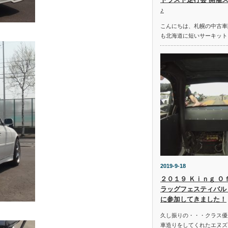
♪
こんにちは、札幌の中古車
も北海道に短いサーキット
2019-9-18
２０１９ Ｋｉｎｇ Ｏ
ラッグフェスティバル 
に参加してきました！
久し振りの・・・クラス優
車造りをしてくれたエヌズ