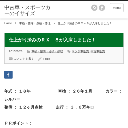
menu
Home
車検・整備・点検・修理
仕上がり済みのＲＸ－８が入庫しました！
仕上がり済みのＲＸ－８が入庫しました！
2013/8/26
車検・整備・点検・修理
マツダ車販売
,
中古車販売
コメントを書く
i-size
年式 ：
１８年
車検 ：
２６年１月
カラー ：
シルバー
整備 ：
１２ヶ月点検
走行 ：
３．６万キロ
ＰＲポイント：