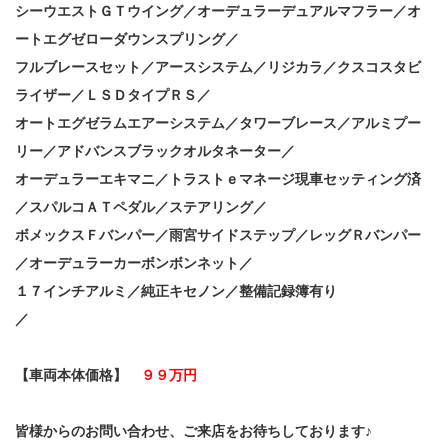
シーウエストＧＴウイング／オーデュラーデュアルマフラー／オ
ートエグゼローダウンスプリング／
フルブレースセット／アースシステム／リジカラ／クスコスタビ
ライザー／ＬＳＤタイプＲＳ／
オートエグゼラムエアーシステム／タワーブレース／アルミプー
リー／アドバンスブラックオルタネーター／
オーデュラーエキマニ／トラストｅマネージ現車セッティング済
／スパルコＡＴペダル／ステアリング／
ボメックスＦバンパー／雨宮サイドステップ／レッグＲバンパー
／オーデュラーカーボンボンネット／
１７インチアルミ／純正キセノン／整備記録簿有り
／
【車両本体価格】
９９万円
皆様からのお問い合わせ、ご来店をお待ちしております♪