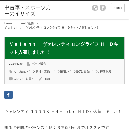
menu
Home
パーツ販売
Ｖａｌｅｎｔｉ ヴァレンティ ロングライフ ＨＩＤキット入荷しました！
Ｖａｌｅｎｔｉ ヴァレンティ ロングライフ ＨＩＤキ
ット入荷しました！
2014/5/30
パーツ販売
カー用品
,
パーツ取付・交換
,
パーツ情報
,
パーツ販売
,
新品パーツ
,
特価販売
コメントを書く
i-size
ヴァレンティ ６０００Ｋ Ｈ４Ｈｉ/Ｌｏ ＨＩＤが入荷しました！
明るさ色味のバランスも良く３年保証付きでオススメです！