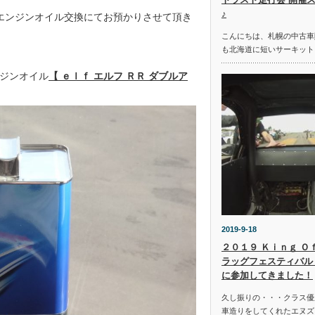
♪
エンジンオイル交換にてお預かりさせて頂き
こんにちは、札幌の中古車
も北海道に短いサーキット
ジンオイル
【 ｅｌｆ エルフ ＲＲ ダブルア
2019-9-18
２０１９ Ｋｉｎｇ Ｏ
ラッグフェスティバル 
に参加してきました！
久し振りの・・・クラス優
車造りをしてくれたエヌズ