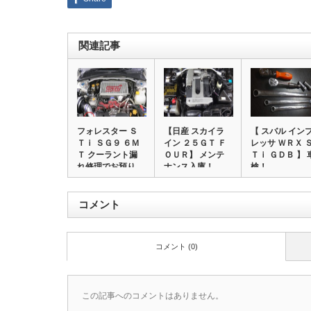
関連記事
フォレスター Ｓ
【日産 スカイラ
【 スバル イン
Ｔｉ ＳＧ９ ６Ｍ
イン ２５ＧＴ Ｆ
レッサ ＷＲＸ 
Ｔ クーラント漏
ＯＵＲ】 メンテ
Ｔｉ ＧＤＢ 】 
れ修理でお預り…
ナンス入庫！
検！
コメント
コメント (0)
この記事へのコメントはありません。