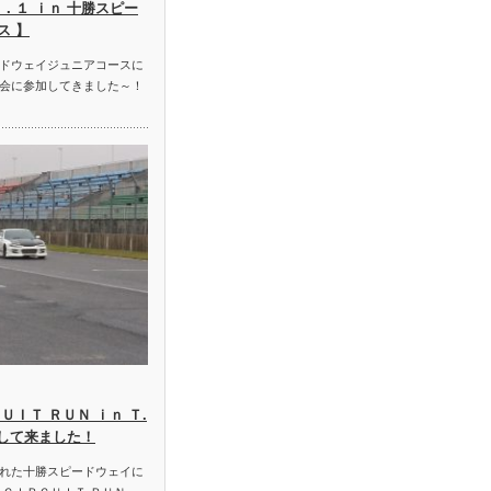
．１ ｉｎ 十勝スピー
ス 】
ドウェイジュニアコースに
会に参加してきました～！
ＵＩＴ ＲＵＮ ｉｎ Ｔ.
加して来ました！
れた十勝スピードウェイに