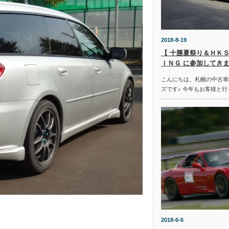
2018-8-19
【 十勝夏祭り＆ＨＫＳ
ＩＮＧ に参加してきま
こんにちは。札幌の中古車
ズです♪ 今年もお客様と行
2018-6-6