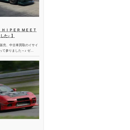
 ＨＩＰＥＲ ＭＥＥＴ
した♪ 】
販売、中古車買取のイサイ
って参りました～♪ ゼ…