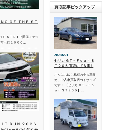
買取記事ピックアップ
ＮＧ ＯＦ ＴＨＥ ＳＴ
ＴＨＥ ＳＴＲＩＰ開催スケジ
昨年も約１０００…
2026/5/21
セリカ ＧＴ－Ｆｏｕｒ Ｓ
Ｔ２０５ 買取にて入庫！
こんにちは！札幌の中古車販
売、中古車買取店のイサイズ
です！ 【セリカ ＧＴ－Ｆｏ
ｕｒ ＳＴ２０５】…
ＩＴ ＲＵＮ ２０２６
スケジュールのお知らせ