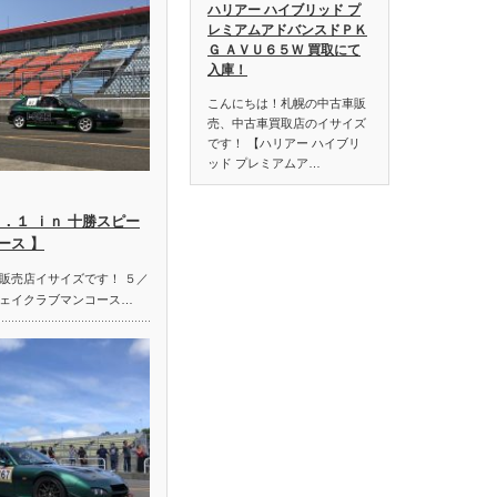
ハリアー ハイブリッド プ
レミアムアドバンスドＰＫ
Ｇ ＡＶＵ６５Ｗ 買取にて
入庫！
こんにちは！札幌の中古車販
売、中古車買取店のイサイズ
です！ 【ハリアー ハイブリ
ッド プレミアムア…
．１ ｉｎ 十勝スピー
ース 】
販売店イサイズです！ ５／
ェイクラブマンコース…