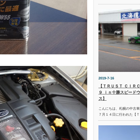
2019-7-16
【ＴＲＵＳＴ ＣＩＲＣ
９ ｉｎ十勝スピード
ス】
こんにちは、札幌の中古車
７月１４日に行われた【Ｔ