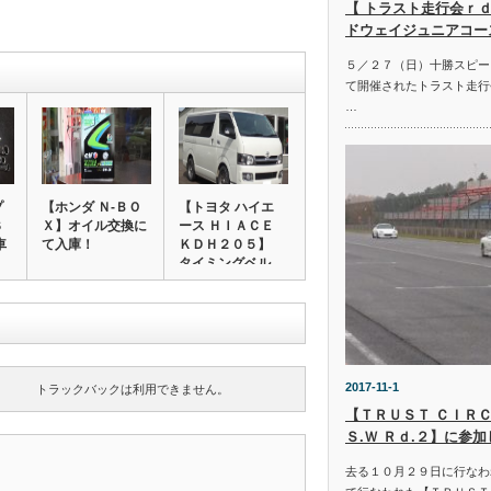
【 トラスト走行会ｒｄ
ドウェイジュニアコー
５／２７（日）十勝スピー
て開催されたトラスト走行
…
プ
【ホンダ Ｎ‐ＢＯ
【トヨタ ハイエ
Ｓ
Ｘ】オイル交換に
ース ＨＩＡＣＥ
車
て入庫！
ＫＤＨ２０５】
タイミングベル…
2017-11-1
トラックバックは利用できません。
【ＴＲＵＳＴ ＣＩＲＣ
Ｓ.Ｗ Ｒｄ.２】に参
去る１０月２９日に行なわ