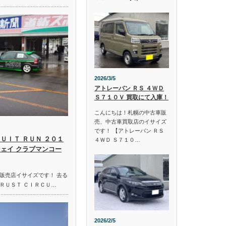
2026/3/5
アトレーバン ＲＳ ４ＷＤ
Ｓ７１０Ｖ 買取にて入庫！
こんにちは！札幌の中古車販
売、中古車買取店のイサイズ
です！ 【アトレーバン ＲＳ
ＵＩＴ ＲＵＮ ２０１
４ＷＤ Ｓ７１０…
ウェイ クラブマンコー
販売店イサイズです！ 去る
ＲＵＳＴ ＣＩＲＣＵ…
2026/2/5