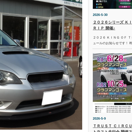
2026-5-30
２０２６シリーズ ＫＩ
ＲＩＰ 開催♪
２０２６ ＫＩＮＧ ＯＦ 
ュールのお知らせです！ 
2026-5-9
ＴＲＵＳＴ ＣＩＲＣＵ
トラスト走行会 開催