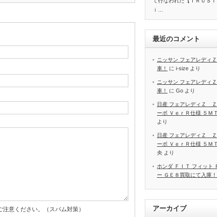
て行なわれた【ＴＲＵＳＴ
ｉ…
最近のコメント
ニッサン フェアレディＺ
車！
に
i-size
より
ニッサン フェアレディＺ
車！
に
Go
より
日産 フェアレディＺ Ｚ
ーボ ＶｅｒＲ仕様 ５Ｍ
より
日産 フェアレディＺ Ｚ
ーボ ＶｅｒＲ仕様 ５Ｍ
央
より
ホンダ ＦＩＴ フィット
ー ＧＥ８買取にて入庫！
アーカイブ
ご注意ください。（スパム対策）