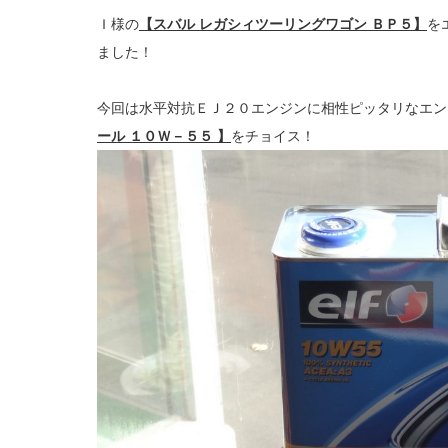
Ｉ様の
【スバル レガシィツーリングワゴン ＢＰ５】
を
ました！
今回は水平対抗ＥＪ２０エンジンに相性ピッタリなエン
ール １０Ｗ－５５ 】
をチョイス！