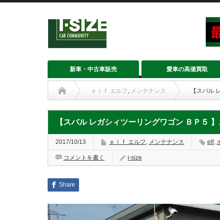
新車・中古車販売
愛車の高価買取
ｅｌｆ エルフ
,
メンテナンス
【スバル 
【スバル レガシィツーリングワゴン ＢＰ５ 
2017/10/13
ｅｌｆ エルフ
,
メンテナンス
elf
,
コメントを書く
i-size
Share