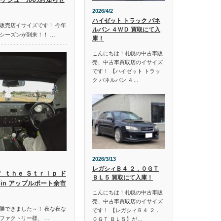
2026/4/2
ハイゼット トラック パネ
販売店イサイズです！ 今年
ルバン ４ＷＤ 買取にて入
シーズンが到来！！ …
庫！
こんにちは！札幌の中古車販
売、中古車買取店のイサイズ
です！ 【ハイゼット トラッ
ク パネルバン ４…
2026/3/13
レガシィＢ４ ２．０ＧＴ
ｆ ｔｈｅ Ｓｔｒｉｐ ド
ＢＬ５ 買取にて入庫！
in アップルポート余市
こんにちは！札幌の中古車販
売、中古車買取店のイサイズ
勝できました～！ 夜な夜な
です！ 【レガシィＢ４ ２．
ファクトリー様、 …
０ＧＴ ＢＬ５】が…