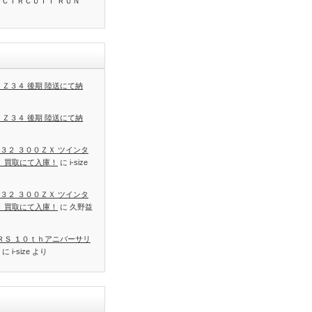
 ＣＩＲＣＵＩＴ ＲＵＮ
 Ｚ３４ 後期 陸送にて納
 Ｚ３４ 後期 陸送にて納
３２ ３００ＺＸ ツインタ
Ｔ 買取にて入庫！
に
i-size
３２ ３００ＺＸ ツインタ
Ｔ 買取にて入庫！
に
久野益
 ＲＳ １０ｔｈアニバーサリ
に
i-size
より