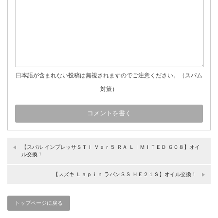
日本語が含まれない投稿は無視されますのでご注意ください。（スパム
対策）
【スバル インプレッサＳＴＩ Ｖｅｒ５ ＲＡ ＬＩＭＩＴＥＤ ＧＣ８】オイ
ル交換！
【スズキ Ｌａｐｉｎ ラパンＳＳ ＨＥ２１Ｓ】オイル交換！
トップページに戻る