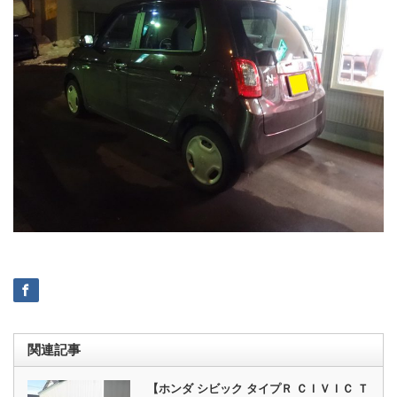
関連記事
【ホンダ シビック タイプＲ ＣＩＶＩＣ Ｔ