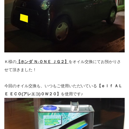
Ｋ様の
【ホンダ Ｎ‐ＯＮＥ ＪＧ２】
をオイル交換にてお預かりさ
せて頂きました！
今回のオイル交換も、いつもご使用いただいている
【ｅｌｆ ＡＬ
Ｅ ＥＣＯ(アレエコ)０Ｗ２０】
を使用です♪