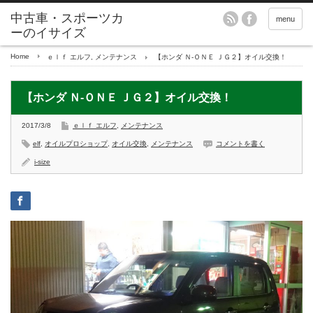
menu
Home
ｅｌｆ エルフ
,
メンテナンス
【ホンダ Ｎ‐ＯＮＥ ＪＧ２】オイル交換！
【ホンダ Ｎ‐ＯＮＥ ＪＧ２】オイル交換！
2017/3/8
ｅｌｆ エルフ
,
メンテナンス
elf
,
オイルプロショップ
,
オイル交換
,
メンテナンス
コメントを書く
i-size