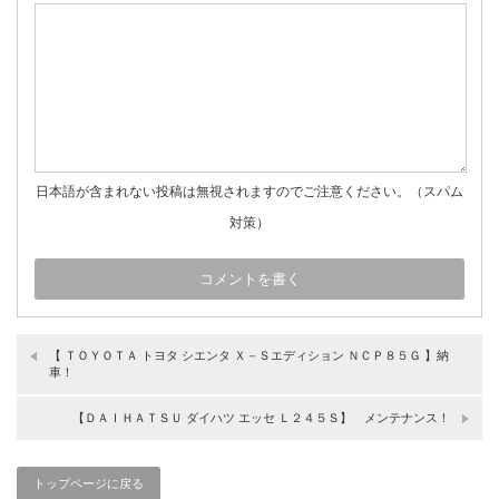
日本語が含まれない投稿は無視されますのでご注意ください。（スパム
対策）
【 ＴＯＹＯＴＡ トヨタ シエンタ Ｘ－Ｓエディション ＮＣＰ８５Ｇ 】納
車！
【ＤＡＩＨＡＴＳＵ ダイハツ エッセ Ｌ２４５Ｓ】 メンテナンス！
トップページに戻る