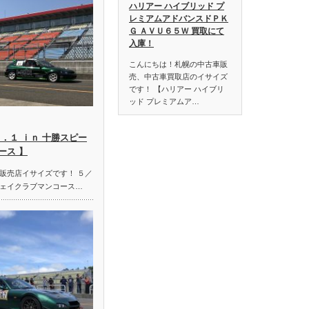
ハリアー ハイブリッド プ
レミアムアドバンスドＰＫ
Ｇ ＡＶＵ６５Ｗ 買取にて
入庫！
こんにちは！札幌の中古車販
売、中古車買取店のイサイズ
です！ 【ハリアー ハイブリ
ッド プレミアムア…
．１ ｉｎ 十勝スピー
ース 】
販売店イサイズです！ ５／
ェイクラブマンコース…