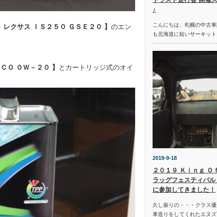
♪
こんにちは、札幌の中古車
 レクサス ＩＳ２５０ ＧＳＥ２０ 】
のエン
も北海道に短いサーキット
ＥＣＯ ０Ｗ－２０ 】
とカートリッジ式のオイ
2019-9-18
２０１９ Ｋｉｎｇ Ｏ
ラッグフェスティバル 
に参加してきました！
久し振りの・・・クラス優
車造りをしてくれたエヌズ