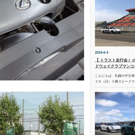
2019-6-4
【 トラスト走行会ｒｄ
ドウェイクラブマンコ
こんにちは、札幌の中古車
２６（日）十勝スピードウ