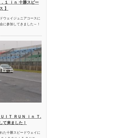
．１ ｉｎ 十勝スピー
ス 】
ドウェイジュニアコースに
会に参加してきました～！
ＵＩＴ ＲＵＮ ｉｎ Ｔ.
加して来ました！
れた十勝スピードウェイに