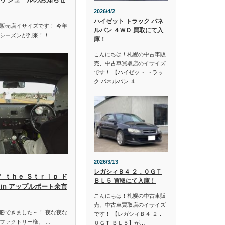
2026/4/2
ハイゼット トラック パネ
販売店イサイズです！ 今年
ルバン ４ＷＤ 買取にて入
シーズンが到来！！ …
庫！
こんにちは！札幌の中古車販
売、中古車買取店のイサイズ
です！ 【ハイゼット トラッ
ク パネルバン ４…
2026/3/13
レガシィＢ４ ２．０ＧＴ
ｆ ｔｈｅ Ｓｔｒｉｐ ド
ＢＬ５ 買取にて入庫！
in アップルポート余市
こんにちは！札幌の中古車販
売、中古車買取店のイサイズ
勝できました～！ 夜な夜な
です！ 【レガシィＢ４ ２．
ファクトリー様、 …
０ＧＴ ＢＬ５】が…