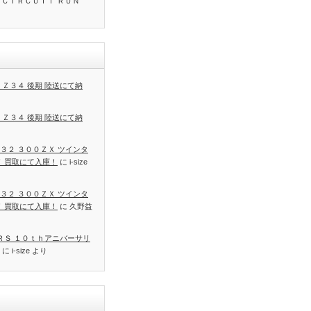
 ＣＩＲＣＵＩＴ ＲＵＮ
 Ｚ３４ 後期 陸送にて納
 Ｚ３４ 後期 陸送にて納
３２ ３００ＺＸ ツインタ
Ｔ 買取にて入庫！
に
i-size
３２ ３００ＺＸ ツインタ
Ｔ 買取にて入庫！
に
久野益
 ＲＳ １０ｔｈアニバーサリ
に
i-size
より