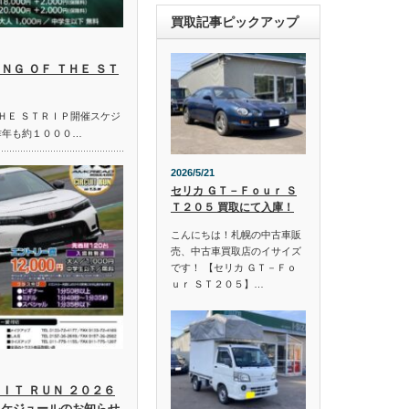
買取記事ピックアップ
ＮＧ ＯＦ ＴＨＥ ＳＴ
ＴＨＥ ＳＴＲＩＰ開催スケジ
昨年も約１０００…
2026/5/21
セリカ ＧＴ－Ｆｏｕｒ Ｓ
Ｔ２０５ 買取にて入庫！
こんにちは！札幌の中古車販
売、中古車買取店のイサイズ
です！ 【セリカ ＧＴ－Ｆｏ
ｕｒ ＳＴ２０５】…
ＩＴ ＲＵＮ ２０２６
スケジュールのお知らせ