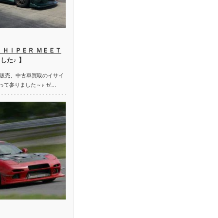
 ＨＩＰＥＲ ＭＥＥＴ
した♪ 】
販売、中古車買取のイサイ
って参りました～♪ ゼ…