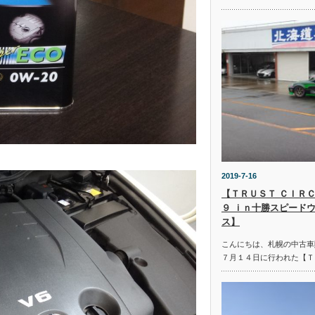
2019-7-16
【ＴＲＵＳＴ ＣＩＲＣ
９ ｉｎ十勝スピード
ス】
こんにちは、札幌の中古車
７月１４日に行われた【Ｔ