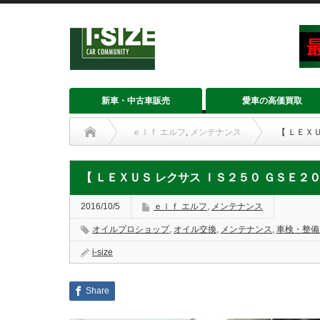
新車・中古車販売
愛車の高価買取
ｅｌｆ エルフ
,
メンテナンス
【 ＬＥＸ
【 ＬＥＸＵＳ レクサス ＩＳ２５０ ＧＳＥ２
2016/10/5
ｅｌｆ エルフ
,
メンテナンス
オイルプロショップ
,
オイル交換
,
メンテナンス
,
車検・整備
i-size
Share