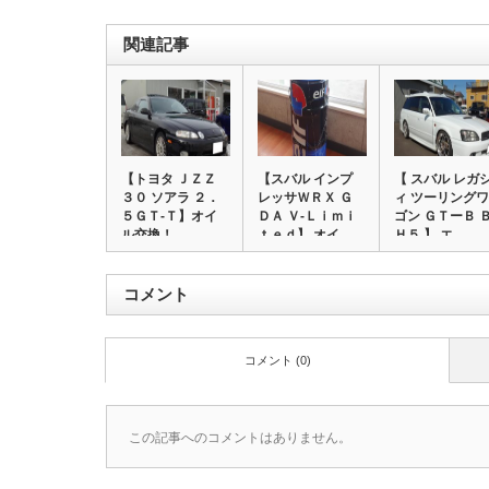
関連記事
【トヨタ ＪＺＺ
【スバル インプ
【 スバル レガ
３０ ソアラ ２．
レッサＷＲＸ Ｇ
ィ ツーリングワ
５ＧＴ‐Ｔ】オイ
ＤＡ Ｖ‐Ｌｉｍｉ
ゴン ＧＴーＢ 
ル交換！
ｔｅｄ】 オイ…
Ｈ５ 】 エ…
コメント
コメント (0)
この記事へのコメントはありません。