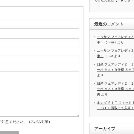
て行なわれた【ＴＲＵＳＴ
ｉ…
最近のコメント
ニッサン フェアレディＺ
車！
に
i-size
より
ニッサン フェアレディＺ
車！
に
Go
より
日産 フェアレディＺ Ｚ
ーボ ＶｅｒＲ仕様 ５Ｍ
より
日産 フェアレディＺ Ｚ
ーボ ＶｅｒＲ仕様 ５Ｍ
央
より
ホンダ ＦＩＴ フィット
ー ＧＥ８買取にて入庫！
ご注意ください。（スパム対策）
アーカイブ