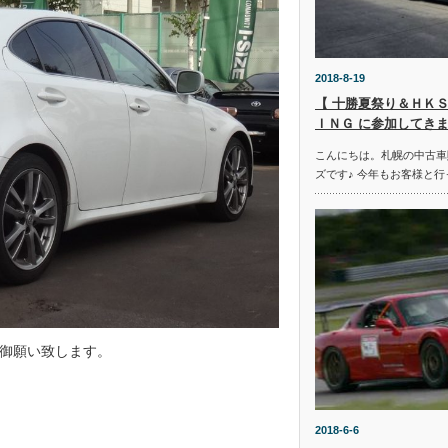
2018-8-19
【 十勝夏祭り＆ＨＫＳ
ＩＮＧ に参加してきま
こんにちは。札幌の中古車
ズです♪ 今年もお客様と行
御願い致します。
2018-6-6