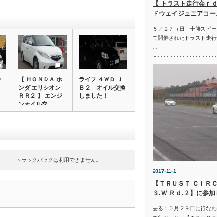
【 トラスト走行会ｒｄ
ドウェイジュニアコー
５／２７（日）十勝スピー
て開催されたトラスト走行
…
シ
【 ＨＯＮＤＡ ホ
ライフ ４ＷＤ Ｊ
ンダ エリシオン
Ｂ２ オイル交換
Ｂ
ＲＲ２ 】 エンジ
しました！
ンオイル交…
トラックバックは利用できません。
2017-11-1
【ＴＲＵＳＴ ＣＩＲＣ
Ｓ.Ｗ Ｒｄ.２】に参
去る１０月２９日に行なわ