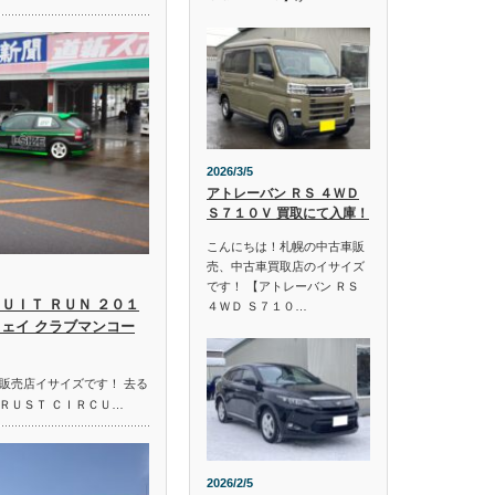
2026/3/5
アトレーバン ＲＳ ４ＷＤ
Ｓ７１０Ｖ 買取にて入庫！
こんにちは！札幌の中古車販
売、中古車買取店のイサイズ
です！ 【アトレーバン ＲＳ
ＵＩＴ ＲＵＮ ２０１
４ＷＤ Ｓ７１０…
ウェイ クラブマンコー
販売店イサイズです！ 去る
ＲＵＳＴ ＣＩＲＣＵ…
2026/2/5