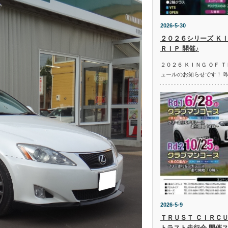
2026-5-30
２０２６シリーズ ＫＩ
ＲＩＰ 開催♪
２０２６ ＫＩＮＧ ＯＦ 
ュールのお知らせです！ 
2026-5-9
ＴＲＵＳＴ ＣＩＲＣＵ
トラスト走行会 開催