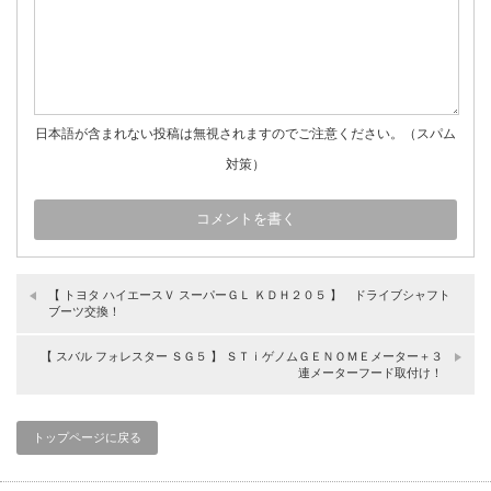
日本語が含まれない投稿は無視されますのでご注意ください。（スパム
対策）
【 トヨタ ハイエースＶ スーパーＧＬ ＫＤＨ２０５ 】 ドライブシャフト
ブーツ交換！
【 スバル フォレスター ＳＧ５ 】 ＳＴｉゲノムＧＥＮＯＭＥメーター＋３
連メーターフード取付け！
トップページに戻る