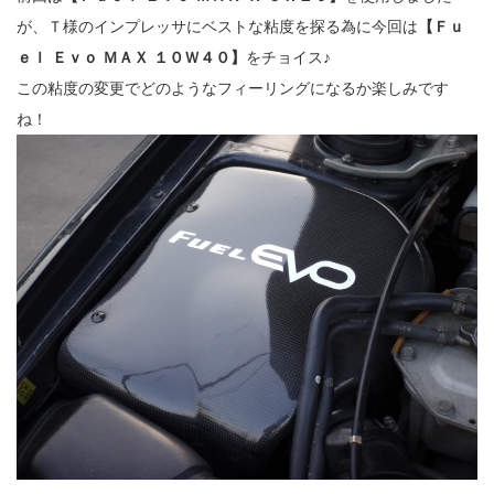
が、Ｔ様のインプレッサにベストな粘度を探る為に今回は
【Ｆｕ
ｅｌ Ｅｖｏ ＭＡＸ １０Ｗ４０】
をチョイス♪
この粘度の変更でどのようなフィーリングになるか楽しみです
ね！