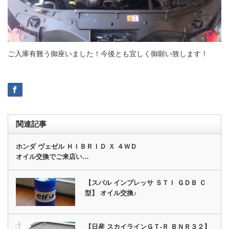
ご入庫有難う御座いました！今後とも宜しく御願い致します！
関連記事
ホンダ ヴェゼル ＨＩＢＲＩＤ Ｘ ４ＷＤ
オイル交換でご来店い…
【スバル インプレッサ ＳＴＩ ＧＤＢ Ｃ
型】 オイル交換♪
【日産 スカイラインＧＴ‐Ｒ ＢＮＲ３２】