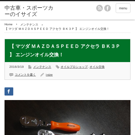
menu
Home
メンテナンス
【 マツダ ＭＡＺＤＡＳＰＥＥＤ アクセラ ＢＫ３Ｐ 】 エンジンオイル交換！
【 マツダ ＭＡＺＤＡＳＰＥＥＤ アクセラ ＢＫ３Ｐ
】 エンジンオイル交換！
2016/3/19
メンテナンス
オイルプロショップ
,
オイル交換
コメントを書く
i-size