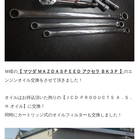
Ｍ様の
【 マツダ ＭＡＺＤＡＳＰＥＥＤ アクセラ ＢＫ３Ｐ 】
のエ
ンジンオイル交換をさせて頂きました！
オイルはお持込頂いた拘りの【ＪＣＤ ＰＲＯＤＵＣＴＳ Ａ．Ｓ．
Ｈ.オイル】に交換！
同時にカートリッジ式のオイルフィルターも交換しました！