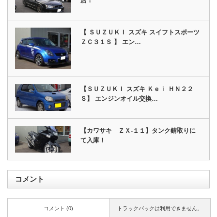
店！
【 ＳＵＺＵＫＩ スズキ スイフトスポーツ
ＺＣ３１Ｓ 】 エン…
【ＳＵＺＵＫＩ スズキ Ｋｅｉ ＨＮ２２
Ｓ】 エンジンオイル交換…
【カワサキ ＺＸ‐１１】タンク錆取りに
て入庫！
コメント
コメント (0)
トラックバックは利用できません。