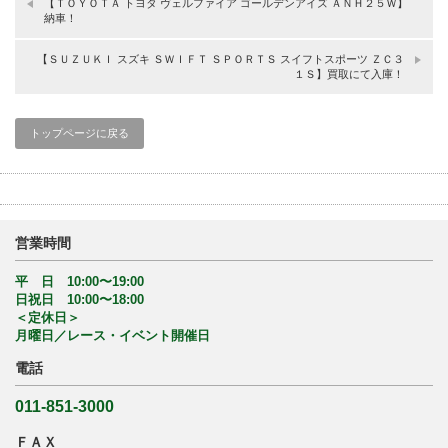
【ＴＯＹＯＴＡ トヨタ ヴェルファイア ゴールデンアイズ ＡＮＨ２５Ｗ】
納車！
【ＳＵＺＵＫＩ スズキ ＳＷＩＦＴ ＳＰＯＲＴＳ スイフトスポーツ ＺＣ３
１Ｓ】買取にて入庫！
トップページに戻る
営業時間
平 日 10:00〜19:00
日祝日 10:00〜18:00
＜定休日＞
月曜日／レース・イベント開催日
電話
011-851-3000
ＦＡＸ