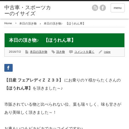
menu
Home
本日の頂き物
本日の頂き物♪ 【ほうれん草】
本日の頂き物♪ 【ほうれん草】
2016/7/2
本日の頂き物
頂き物
コメントを書く
i-size
【日産 フェアレディＺ Ｚ３３】
にお乗りのＹ様からたくさんの
【ほうれん草】
を頂きました～♪
市販されている物と比べられない位、葉も瑞々しく、味も甘さが
あり美味しく頂きました～！
お車もいつもピカピカでカッコイイですね♪