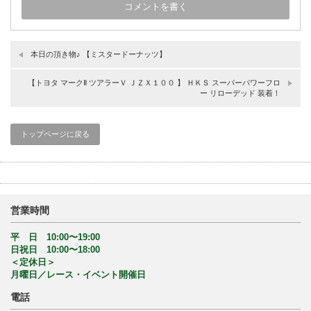
本日の頂き物♪ 【ミスタードーナッツ】
【トヨタ マークⅡ ツアラーＶ ＪＺＸ１００ 】 ＨＫＳ スーパーパワーフロ
ー リローデッド 装着！
トップページに戻る
営業時間
平 日 10:00〜19:00
日祝日 10:00〜18:00
＜定休日＞
月曜日／レース・イベント開催日
電話