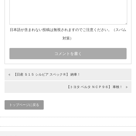
日本語が含まれない投稿は無視されますのでご注意ください。（スパム
対策）
【日産 Ｓ１５ シルビア スペックＲ】 納車！
【トヨタ ベルタ ＮＣＰ９６】 車検！
トップページに戻る