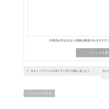
日本語が含まれない投稿は無視されますので
ＤｅｆｉアドバンスＢＦメーター入荷しました！
ホン
トップページに戻る