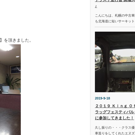
♪
こんにちは、札幌の中古車
も北海道に短いサーキット
】を頂きました。
2019-9-18
２０１９ Ｋｉｎｇ Ｏ
ラッグフェスティバル 
に参加してきました！
久し振りの・・・クラス優
車造りをしてくれたエヌズ