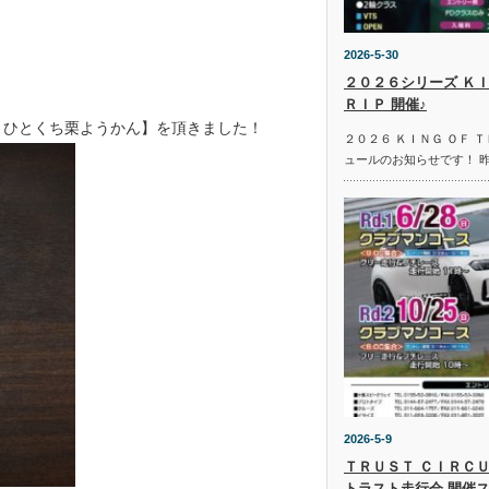
2026-5-30
２０２６シリーズ ＫＩ
ＲＩＰ 開催♪
 ひとくち栗ようかん】を頂きました！
２０２６ ＫＩＮＧ ＯＦ 
ュールのお知らせです！ 
2026-5-9
ＴＲＵＳＴ ＣＩＲＣＵ
トラスト走行会 開催