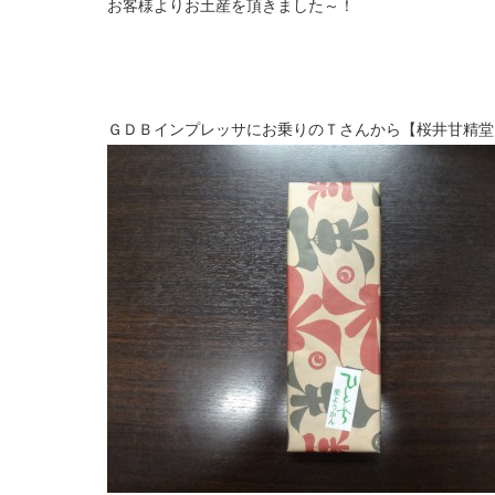
お客様よりお土産を頂きました～！
ＧＤＢインプレッサにお乗りのＴさんから【桜井甘精堂