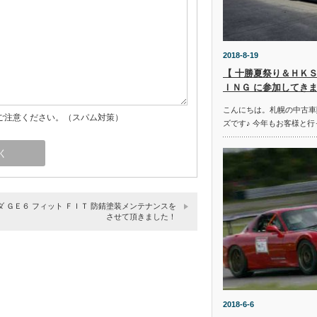
2018-8-19
【 十勝夏祭り＆ＨＫＳ
ＩＮＧ に参加してきま
こんにちは。札幌の中古車
ご注意ください。（スパム対策）
ズです♪ 今年もお客様と行
ダ ＧＥ６ フィット ＦＩＴ 防錆塗装メンテナンスを
させて頂きました！
2018-6-6