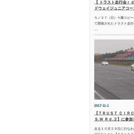
【 トラスト走行会ｒｄ
ドウェイジュニアコー
５／２７（日）十勝スピー
て開催されたトラスト走行
…
2017-11-1
【ＴＲＵＳＴ ＣＩＲＣ
Ｓ.Ｗ Ｒｄ.２】に参
去る１０月２９日に行なわ