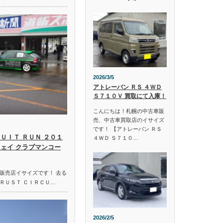
2026/3/5
アトレーバン ＲＳ ４ＷＤ
Ｓ７１０Ｖ 買取にて入庫！
こんにちは！札幌の中古車販
売、中古車買取店のイサイズ
です！ 【アトレーバン ＲＳ
ＵＩＴ ＲＵＮ ２０１
４ＷＤ Ｓ７１０…
ウェイ クラブマンコー
販売店イサイズです！ 去る
ＲＵＳＴ ＣＩＲＣＵ…
2026/2/5