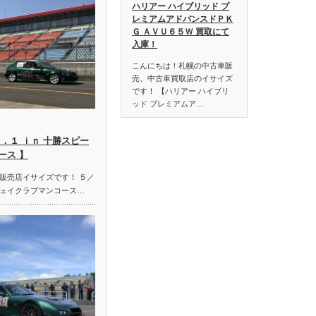
ハリアー ハイブリッド プ
レミアムアドバンスドＰＫ
Ｇ ＡＶＵ６５Ｗ 買取にて
入庫！
こんにちは！札幌の中古車販
売、中古車買取店のイサイズ
です！ 【ハリアー ハイブリ
ッド プレミアムア…
．１ ｉｎ 十勝スピー
ース 】
販売店イサイズです！ ５／
ェイクラブマンコース…