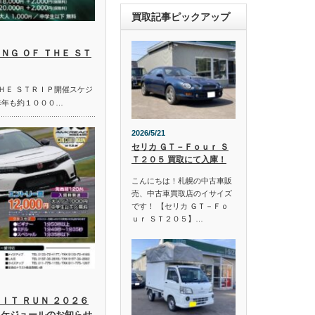
買取記事ピックアップ
ＮＧ ＯＦ ＴＨＥ ＳＴ
ＴＨＥ ＳＴＲＩＰ開催スケジ
昨年も約１０００…
2026/5/21
セリカ ＧＴ－Ｆｏｕｒ Ｓ
Ｔ２０５ 買取にて入庫！
こんにちは！札幌の中古車販
売、中古車買取店のイサイズ
です！ 【セリカ ＧＴ－Ｆｏ
ｕｒ ＳＴ２０５】…
ＩＴ ＲＵＮ ２０２６
スケジュールのお知らせ