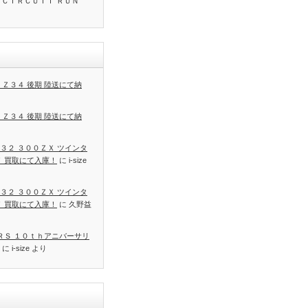
 ＣＩＲＣＵＩＴ ＲＵＮ
 Ｚ３４ 後期 陸送にて納
 Ｚ３４ 後期 陸送にて納
３２ ３００ＺＸ ツインタ
Ｔ 買取にて入庫！
に
i-size
３２ ３００ＺＸ ツインタ
Ｔ 買取にて入庫！
に
久野益
 ＲＳ １０ｔｈアニバーサリ
に
i-size
より