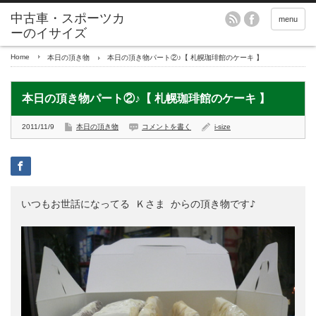
menu
Home
本日の頂き物
本日の頂き物パート②♪【 札幌珈琲館のケーキ 】
本日の頂き物パート②♪【 札幌珈琲館のケーキ 】
2011/11/9
本日の頂き物
コメントを書く
i-size
いつもお世話になってる 
Ｋさま
 からの頂き物です♪
